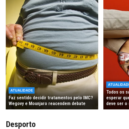
ATUALIDAD
ATUALIDADE
Todos os s
Faz sentido decidir tratamentos pelo IMC?
esperar que
Wegovy e Mounjaro reacendem debate
deve ser o 
Desporto