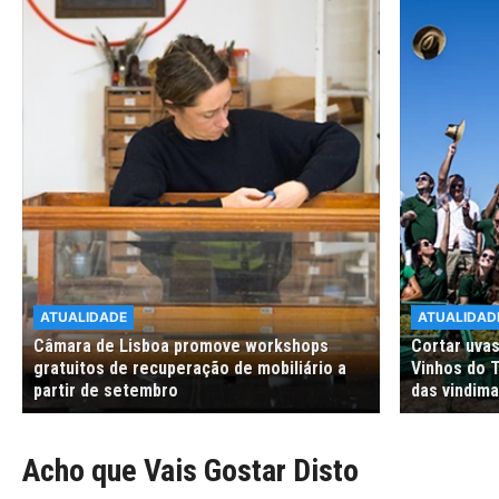
ATUALIDADE
ATUALIDAD
Câmara de Lisboa promove workshops
Cortar uvas
gratuitos de recuperação de mobiliário a
Vinhos do T
partir de setembro
das vindim
Acho que Vais Gostar Disto