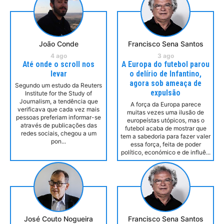
João Conde
Francisco Sena Santos
4
ago
3
ago
Até onde o scroll nos
A Europa do futebol parou
levar
o delírio de Infantino,
agora sob ameaça de
Segundo um estudo da Reuters
expulsão
Institute for the Study of
Journalism, a tendência que
A força da Europa parece
verificava que cada vez mais
muitas vezes uma ilusão de
pessoas preferiam informar-se
europeístas utópicos, mas o
através de publicações das
futebol acaba de mostrar que
redes sociais, chegou a um
tem a sabedoria para fazer valer
pon
essa força, feita de poder
político, económico e de influê
José Couto Nogueira
Francisco Sena Santos