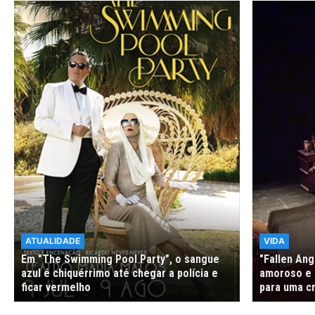
ATUALIDADE
VIDA
Em "The Swimming Pool Party", o sangue
"Fallen Ang
azul é chiquérrimo até chegar a polícia e
amoroso e c
ficar vermelho
para uma cr