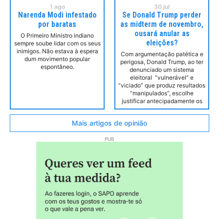
1
ago
30
jul
Narenda Modi infestado
Se Donald Trump perder
por baratas
as midterm de novembro,
ousará anular as
O Primeiro Ministro indiano
eleições?
sempre soube lidar com os seus
inimigos. Não estava à espera
Com argumentação patética e
dum movimento popular
perigosa, Donald Trump, ao ter
espontâneo.
denunciado um sistema
eleitoral “vulnerável” e
“viciado” que produz resultados
“manipulados”, escolhe
justificar antecipadamente os
maus res
Mais artigos de opinião