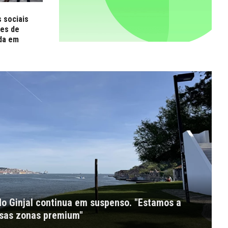
s sociais
res de
da em
do Ginjal continua em suspenso. "Estamos a
ssas zonas premium"