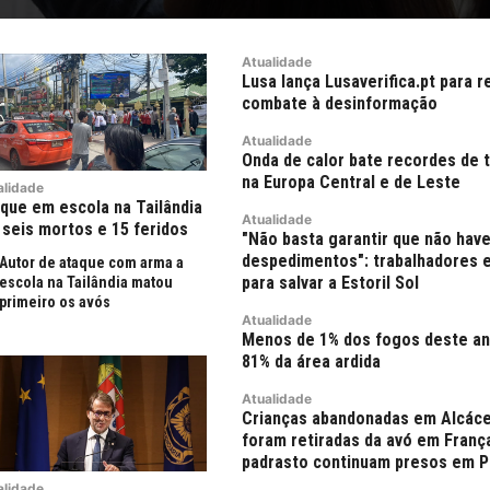
Atualidade
Lusa lança Lusaverifica.pt para r
combate à desinformação
Atualidade
Onda de calor bate recordes de 
na Europa Central e de Leste
alidade
que em escola na Tailândia
Atualidade
 seis mortos e 15 feridos
"Não basta garantir que não hav
despedimentos": trabalhadores 
Autor de ataque com arma a
para salvar a Estoril Sol
escola na Tailândia matou
primeiro os avós
Atualidade
Menos de 1% dos fogos deste a
81% da área ardida
Atualidade
Crianças abandonadas em Alcáce
foram retiradas da avó em Franç
padrasto continuam presos em P
alidade