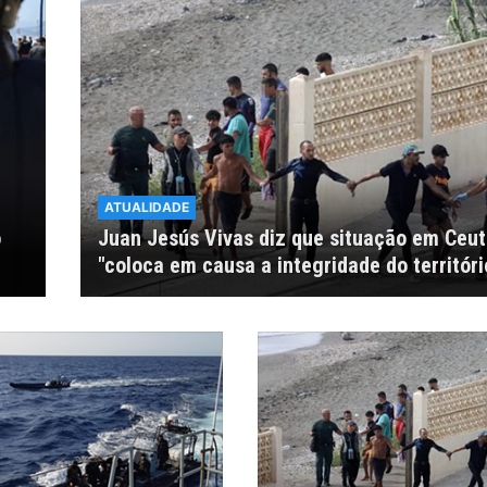
ATUALIDADE
o
Juan Jesús Vivas diz que situação em Ceu
"coloca em causa a integridade do territóri