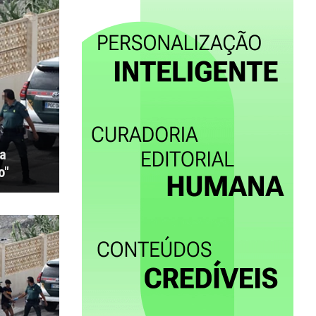
ta
o"