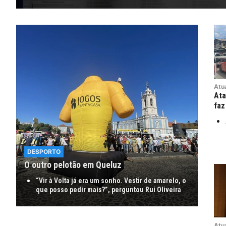
Atu
Ata
faz
DESPORTO
O outro pelotão em Queluz
“Vir à Volta já era um sonho. Vestir de amarelo, o
que posso pedir mais?”, perguntou Rui Oliveira
Atu