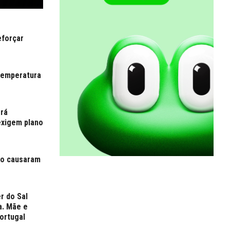
eforçar
temperatura
erá
exigem plano
no causaram
r do Sal
a. Mãe e
ortugal