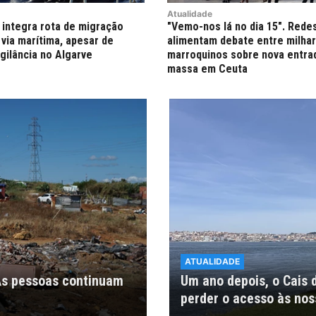
Atualidade
 integra rota de migração
"Vemo-nos lá no dia 15". Rede
 via marítima, apesar de
alimentam debate entre milha
gilância no Algarve
marroquinos sobre nova entra
massa em Ceuta
ATUALIDADE
 As pessoas continuam
Um ano depois, o Cais 
perder o acesso às no