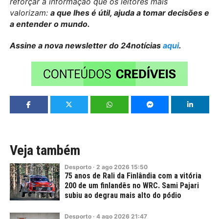
reforçar a informação que os leitores mais
valorizam:
a que lhes é útil, ajuda a tomar decisões e
a entender o mundo.
Assine a nova newsletter do 24notícias
aqui
.
Veja também
Desporto
·
2
ago
2026
15:50
75 anos de Rali da Finlândia com a vitória
200 de um finlandês no WRC. Sami Pajari
subiu ao degrau mais alto do pódio
Desporto
·
4
ago
2026
21:47