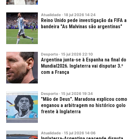
Atualidade
·
18
jul
2026
14:24
Reino Unido pede investigação da FIFA a
bandeira "As Malvinas são argentinas"
Desporto
·
15
jul
2026
22:10
Argentina junta-se à Espanha na final do
Mundial2026. Inglaterra vai disputar 3.º
com a França
Desporto
·
15
jul
2026
19:34
"Mão de Deus". Maradona explicou como
enganou a arbitragem no histórico golo
frente à Inglaterra
Atualidade
·
15
jul
2026
14:06
Inglaterra-Argentina reacende disputa