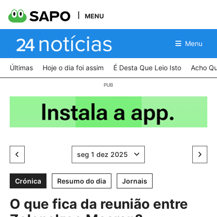
MENU
Menu
Últimas
Hoje o dia foi assim
É Desta Que Leio Isto
Acho Qu
seg 1 dez 2025
Crónica
Resumo do dia
Jornais
O que fica da reunião entre