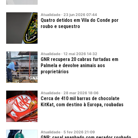
Atualidade
·
23
jun
2026
07:44
Quatro detidos em Vila do Conde por
roubo e sequestro
Atualidade
·
12
mai
2026
14:32
GNR recupera 20 cabras furtadas em
Palmela e devolve animais aos
proprietários
Atualidade
·
28
mar
2026
18:06
Cerca de 410 mil barras de chocolate
KitKat, com destino à Europa, roubadas
Atualidade
·
5
fev
2026
21:09
GNR: casal apanhado com gerador roubado