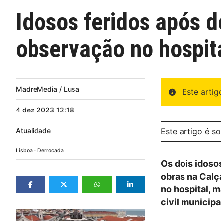
Idosos feridos após 
observação no hospit
MadreMedia / Lusa
Este arti
4
dez
2023
12:18
Atualidade
Este artigo é s
Lisboa
Derrocada
Os dois idoso
obras na Calç
no hospital, 
civil municipa