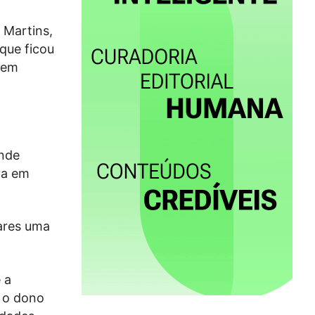
 Martins,
 que ficou
 em
onde
va em
iares uma
 a
e o dono