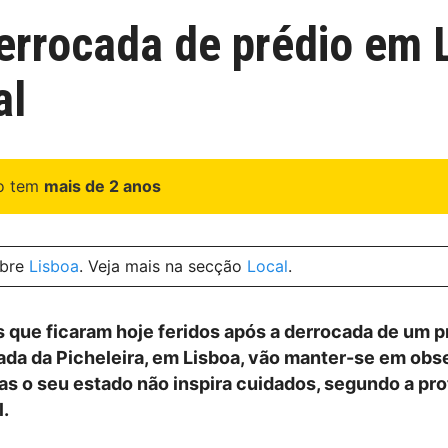
derrocada de prédio em 
al
go tem
mais de 2 anos
obre
Lisboa
. Veja mais na secção
Local
.
s que ficaram hoje feridos após a derrocada de um 
ada da Picheleira, em Lisboa, vão manter-se em ob
mas o seu estado não inspira cuidados, segundo a pr
l.