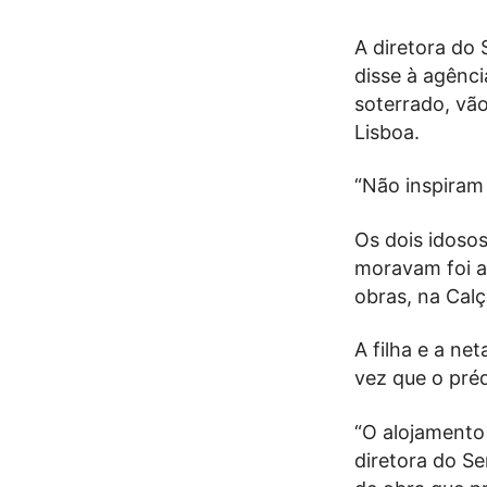
A diretora do 
disse à agênci
soterrado, vã
Lisboa.
“Não inspiram 
Os dois idosos
moravam foi a
obras, na Calç
A filha e a ne
vez que o pré
“O alojamento 
diretora do Se