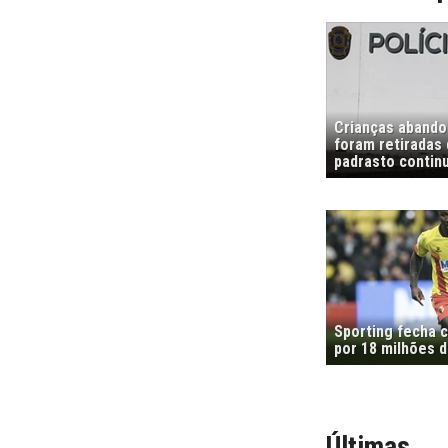
Crianças abando
foram retiradas
padrasto contin
Sporting fecha 
por 18 milhões 
Últimas