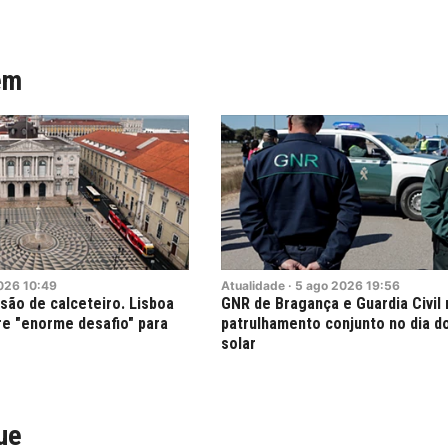
ém
026
10:49
Atualidade
·
5
ago
2026
19:56
ssão de calceteiro. Lisboa
GNR de Bragança e Guardia Civil
re "enorme desafio" para
patrulhamento conjunto no dia d
solar
ue