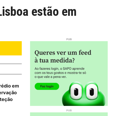
Lisboa estão em
prédio em
servação
oteção