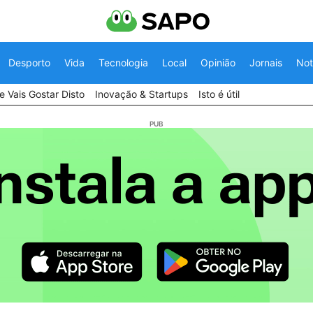
Desporto
Vida
Tecnologia
Local
Opinião
Jornais
Not
 Vais Gostar Disto
Inovação & Startups
Isto é útil