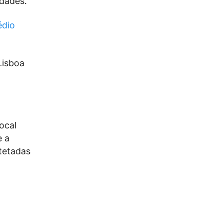
idades.
édio
Lisboa
ocal
e a
tetadas