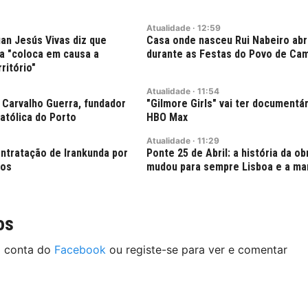
Atualidade
·
12:59
an Jesús Vivas diz que
Casa onde nasceu Rui Nabeiro abr
a "coloca em causa a
durante as Festas do Povo de Ca
ritório"
Atualidade
·
11:54
 Carvalho Guerra, fundador
"Gilmore Girls" vai ter documentári
atólica do Porto
HBO Max
Atualidade
·
11:29
ntratação de Irankunda por
Ponte 25 de Abril: a história da ob
ros
mudou para sempre Lisboa e a ma
os
a conta do
Facebook
ou registe-se para ver e comentar