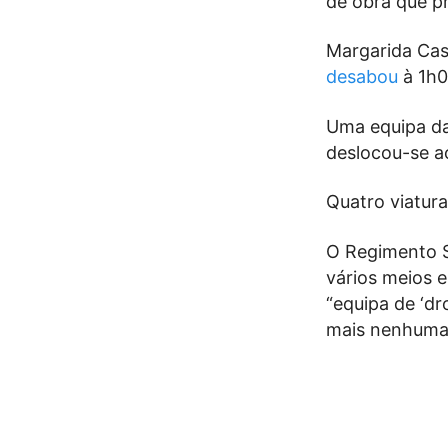
de obra que p
Margarida Cas
desabou
à 1h0
Uma equipa da
deslocou-se ao
Quatro viatur
O Regimento S
vários meios e
“equipa de ‘d
mais nenhumas