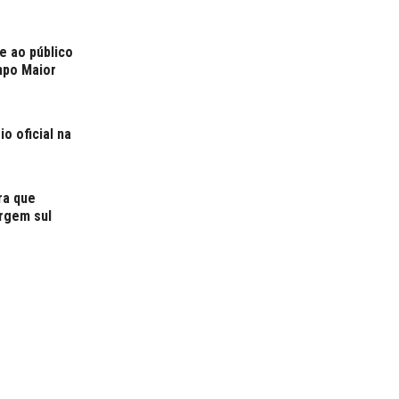
e ao público
mpo Maior
o oficial na
ra que
rgem sul