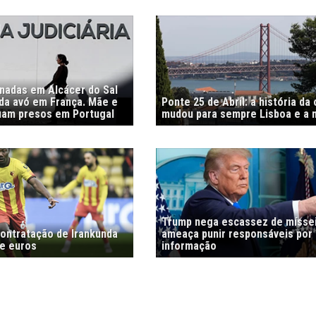
nadas em Alcácer do Sal
 da avó em França. Mãe e
Ponte 25 de Abril: a história da
uam presos em Portugal
mudou para sempre Lisboa e a 
Trump nega escassez de mísse
contratação de Irankunda
ameaça punir responsáveis por
de euros
informação