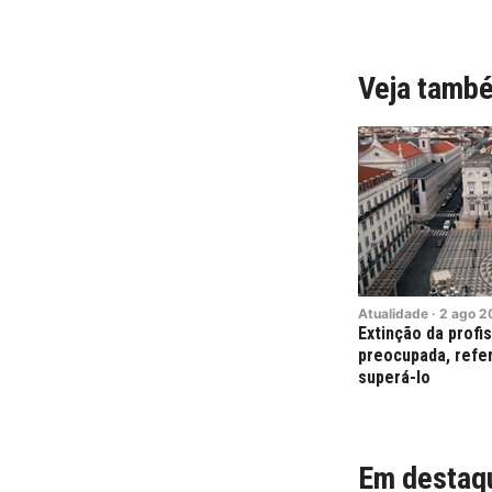
Veja tamb
Atualidade
·
2
ago
2
Extinção da profi
preocupada, refe
superá-lo
Em destaq