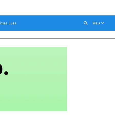
ícias Lusa
Mais