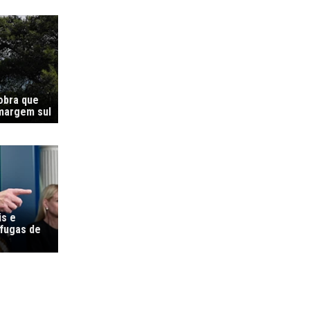
 obra que
margem sul
is e
 fugas de