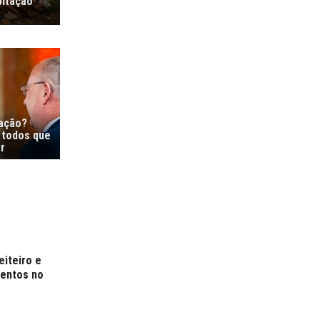
bitação
ração?
 todos que
r
eiteiro e
mentos no