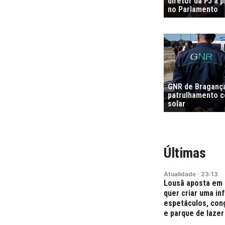
diretor da PJ a 
no Parlamento
GNR de Bragança
patrulhamento co
solar
Últimas
Atualidade
·
23:13
Lousã aposta em 
quer criar uma in
espetáculos, con
e parque de lazer