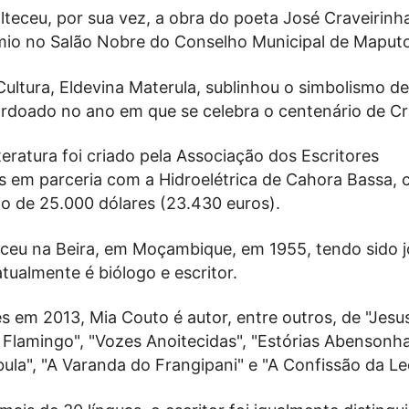
teceu, por sua vez, a obra do poeta José Craveirinh
mio no Salão Nobre do Conselho Municipal de Maputo
Cultura, Eldevina Materula, sublinhou o simbolismo d
ardoado no ano em que se celebra o centenário de Cr
teratura foi criado pela Associação dos Escritores
em parceria com a Hidroelétrica de Cahora Bassa,
io de 25.000 dólares (23.430 euros).
ceu na Beira, em Moçambique, em 1955, tendo sido jo
atualmente é biólogo e escritor.
 em 2013, Mia Couto é autor, entre outros, de "Jesu
 Flamingo", "Vozes Anoitecidas", "Estórias Abensonh
la", "A Varanda do Frangipani" e "A Confissão da Le