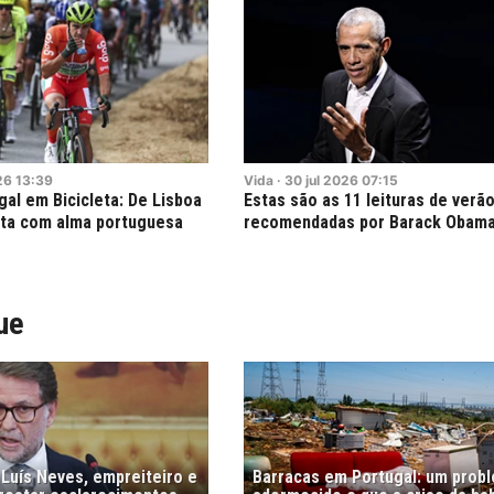
26
13:39
Vida
·
30
jul
2026
07:15
gal em Bicicleta: De Lisboa
Estas são as 11 leituras de verã
lta com alma portuguesa
recomendadas por Barack Obam
ue
 Luís Neves, empreiteiro e
Barracas em Portugal: um prob