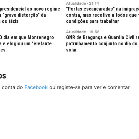
Atualidade
·
21:14
presidencial ao novo regime
"Portas escancaradas" na imigra
 "grave distorção" da
contra, mas recetivo a todos que
 os táxis
condições para trabalhar
Atualidade
·
19:56
: O dia em que Montenegro
GNR de Bragança e Guardia Civil 
ra e elogiou um "elefante
patrulhamento conjunto no dia do 
tes
solar
os
a conta do
Facebook
ou registe-se para ver e comentar