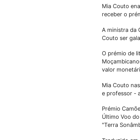
Mia Couto enal
receber o pré
A ministra da 
Couto ser gal
O prémio de li
Moçambicanos 
valor monetár
Mia Couto nas
e professor - 
Prémio Camões
Último Voo do
"Terra Sonâmbu