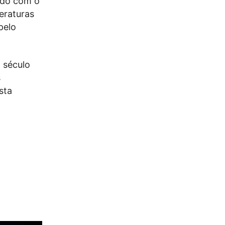
uido com o
eraturas
pelo
o século
s
sta