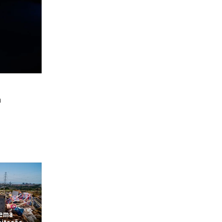
o
a
lema