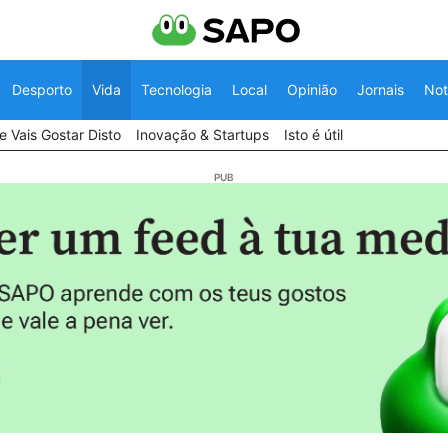
Desporto
Vida
Tecnologia
Local
Opinião
Jornais
Not
 Vais Gostar Disto
Inovação & Startups
Isto é útil