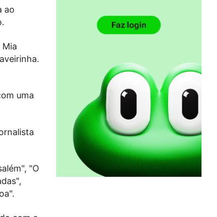
a ao
.
e Mia
aveirinha.
 com uma
rnalista
salém", "O
adas",
oa".