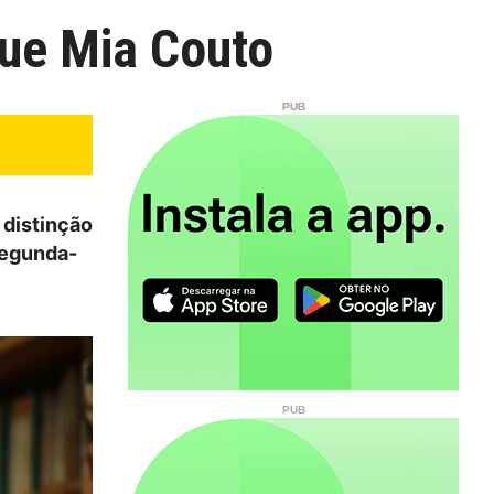
gue Mia Couto
 distinção
segunda-