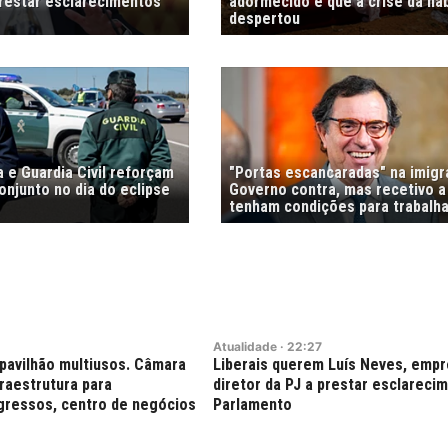
prestar esclarecimentos
adormecido e que a crise da ha
despertou
 e Guardia Civil reforçam
"Portas escancaradas" na imig
njunto no dia do eclipse
Governo contra, mas recetivo a
tenham condições para trabalha
Atualidade
·
22:27
pavilhão multiusos. Câmara
Liberais querem Luís Neves, empr
fraestrutura para
diretor da PJ a prestar esclareci
gressos, centro de negócios
Parlamento