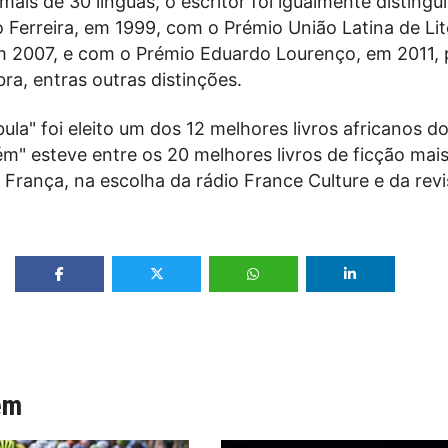
ais de 30 línguas, o escritor foi igualmente disting
o Ferreira, em 1999, com o Prémio União Latina de Lit
 2007, e com o Prémio Eduardo Lourenço, em 2011, 
ra, entras outras distinções.
la" foi eleito um dos 12 melhores livros africanos d
ém" esteve entre os 20 melhores livros de ficção mai
França, na escolha da rádio France Culture e da revi
ém