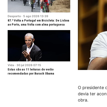
Desporto
·
5
ago
2026
13:39
87.ª Volta a Portugal em Bicicleta: De Lisboa
ao Porto, uma Volta com alma portuguesa
Vida
·
30
jul
2026
07:15
Estas são as 11 leituras de verão
recomendadas por Barack Obama
O presidente do
devia ter aco
obra.