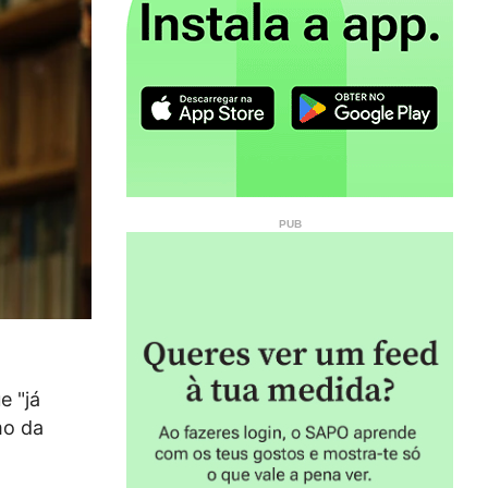
e "já
mo da