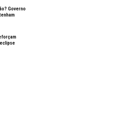
ção? Governo
 tenham
reforçam
eclipse