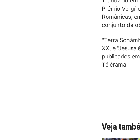
Traduzido em m
Prémio Vergíli
Românicas, em
conjunto da ob
"Terra Sonâmbu
XX, e "Jesusal
publicados em 
Télérama.
Veja tamb