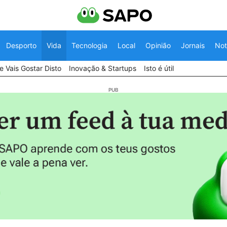
Desporto
Vida
Tecnologia
Local
Opinião
Jornais
Not
 Vais Gostar Disto
Inovação & Startups
Isto é útil