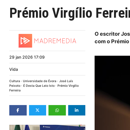
Prémio Virgílio Ferrei
O escritor Jos
com o Prémio V
29
jan
2026
17:09
Vida
Cultura
Universidade de Évora
José Luís
Peixoto
É Desta Que Leio Isto
Prémio Virgílio
Ferreira