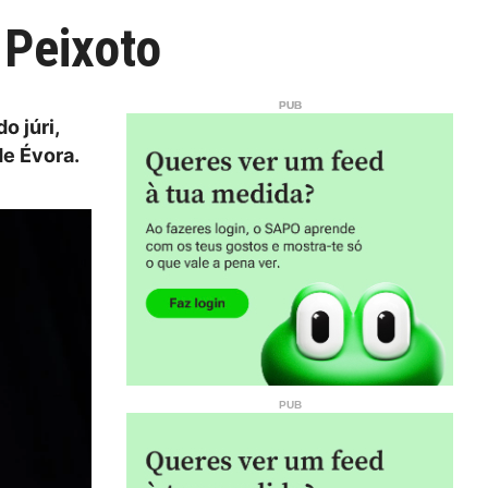
 Peixoto
o júri,
de Évora.