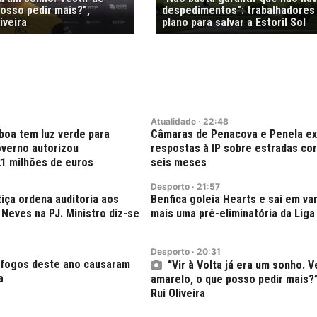
osso pedir mais?”,
despedimentos": trabalhadores
iveira
plano para salvar a Estoril Sol
Atualidade
·
22:48
boa tem luz verde para
Câmaras de Penacova e Penela e
verno autorizou
respostas à IP sobre estradas co
21 milhões de euros
seis meses
Desporto
·
21:57
tiça ordena auditoria aos
Benfica goleia Hearts e sai em v
Neves na PJ. Ministro diz-se
mais uma pré-eliminatória da Liga
Desporto
·
20:31
 fogos deste ano causaram
“Vir à Volta já era um sonho. V
a
amarelo, o que posso pedir mais?
Rui Oliveira