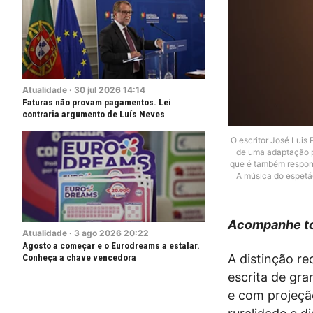
Atualidade
·
30
jul
2026
14:14
Faturas não provam pagamentos. Lei
contraria argumento de Luís Neves
O escritor José Luis
de uma adaptação p
que é também respons
A música do espetác
Acompanhe to
Atualidade
·
3
ago
2026
20:22
Agosto a começar e o Eurodreams a estalar.
Conheça a chave vencedora
A distinção re
escrita de gr
e com projeçã