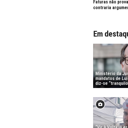
Faturas não prov
contraria argume
Em destaq
Ministério da Ju
mandatos de Luí
diz-se “tranquilo
“Vir à Volta já e