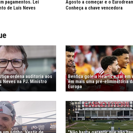
am pagamentos. Lei
Agosto a começar e o Eurodreams
nto de Luís Neves
Conheça a chave vencedora
ue
stiça ordena auditoria aos
Benfica goleia Hearts e sai em
s Neves na PJ. Ministro
em mais uma pré-eliminatória d
”
Europa
ra um sonho. Vestir de
"Não basta garantir que não ha