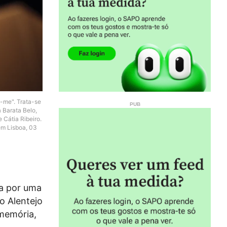
-me". Trata-se
 Barata Belo,
Cátia Ribeiro.
em Lisboa, 03
da por uma
o Alentejo
memória,