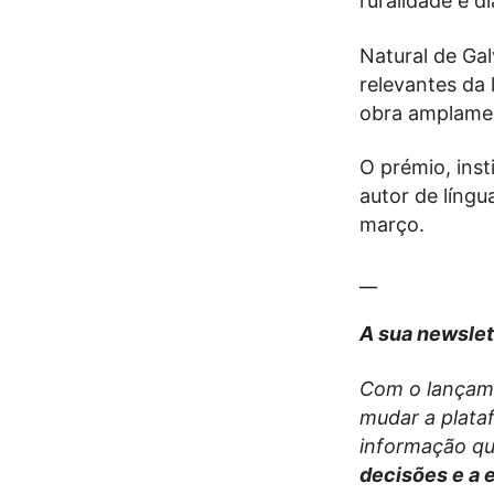
ruralidade e d
Natural de Ga
relevantes da
obra amplamen
O prémio, ins
autor de língu
março.
__
A sua newslet
Com o lançam
mudar a plata
informação qu
decisões e a 