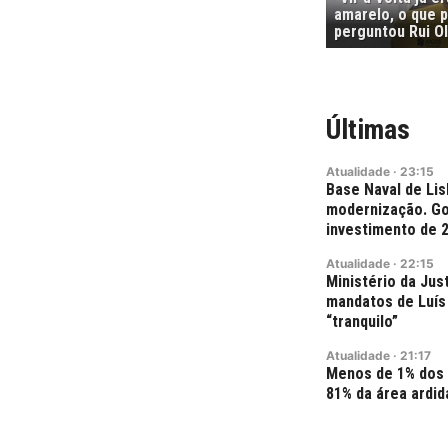
amarelo, o que p
perguntou Rui Ol
Últimas
Atualidade
·
23:15
Base Naval de Lis
modernização. Go
investimento de 
Atualidade
·
22:15
Ministério da Jus
mandatos de Luís 
“tranquilo”
Atualidade
·
21:17
Menos de 1% dos
81% da área ardid