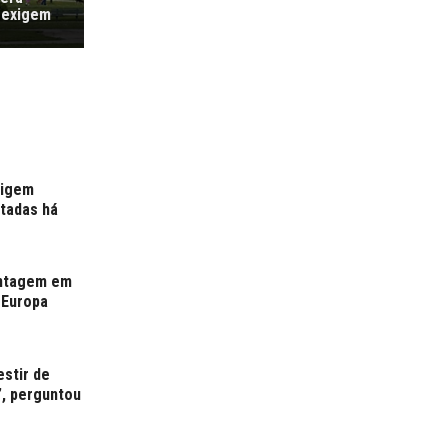
 exigem
xigem
rtadas há
antagem em
 Europa
estir de
”, perguntou