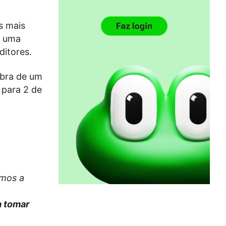
s mais
m uma
ditores.
obra de um
 para 2 de
amos a
 a tomar