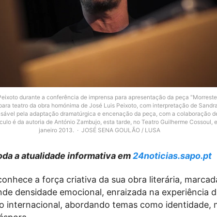
 Peixoto durante a conferência de imprensa para apresentação da peça "Morreste
ara teatro da obra homónima de José Luis Peixoto, com interpretação de Sandra
ável pela adaptação dramatúrgica e encenação da peça, com a colaboração de 
ulo é da autoria de António Zambujo, esta tarde, no Teatro Guilherme Cossoul, 
janeiro 2013.
JOSÉ SENA GOULÃO / LUSA
da a atualidade informativa em
24noticias.sapo.pt
conhece a força criativa da sua obra literária, marca
ande densidade emocional, enraizada na experiência d
o internacional, abordando temas como identidade, 