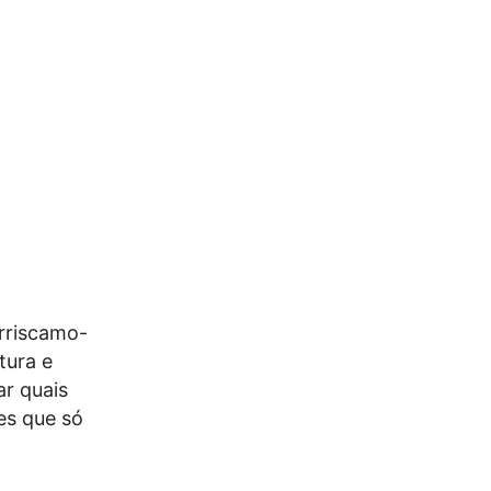
rriscamo-
tura e
r quais
es que só