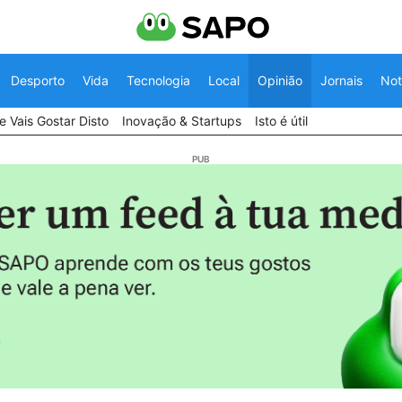
Desporto
Vida
Tecnologia
Local
Opinião
Jornais
Not
 Vais Gostar Disto
Inovação & Startups
Isto é útil