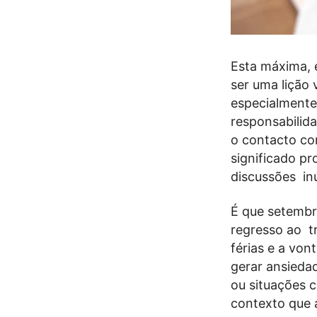
Esta máxima, 
ser uma lição 
especialmente
responsabilid
o contacto com
significado p
discussões inú
É que setembr
regresso ao t
férias e a vo
gerar ansieda
ou situações 
contexto que 