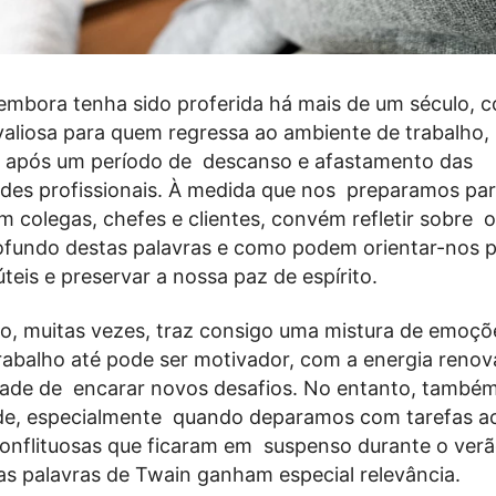
embora tenha sido proferida há mais de um século, c
valiosa para quem regressa ao ambiente de trabalho,
 após um período de descanso e afastamento das
ades profissionais. À medida que nos preparamos pa
 colegas, chefes e clientes, convém refletir sobre o
rofundo destas palavras e como podem orientar-nos p
teis e preservar a nossa paz de espírito.
o, muitas vezes, traz consigo uma mistura de emoçõ
rabalho até pode ser motivador, com a energia renov
ntade de encarar novos desafios. No entanto, també
de, especialmente quando deparamos com tarefas a
conflituosas que ficaram em suspenso durante o verã
as palavras de Twain ganham especial relevância.