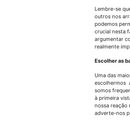
Lembre-se que
outros nos arr
podemos permi
crucial nesta
argumentar co
realmente imp
Escolher as b
Uma das maior
escolhermos a
somos freque
à primeira vis
nossa reação n
adverte-nos p