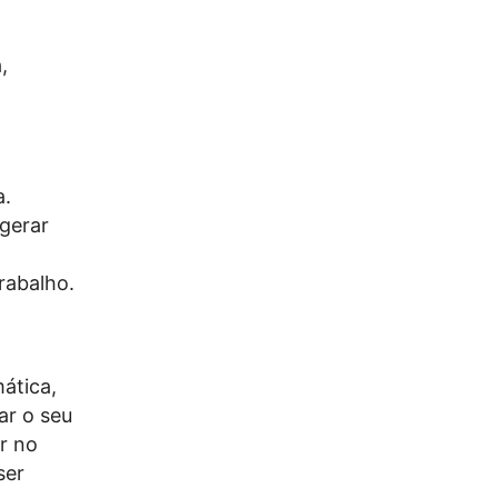
,
a.
 gerar
trabalho.
ática,
ar o seu
r no
ser