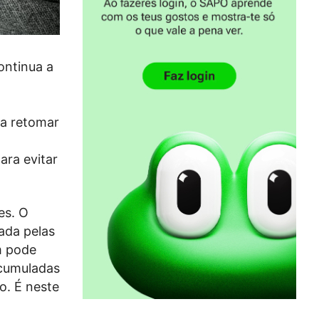
ontinua a
ra retomar
ara evitar
es. O
ada pelas
m pode
cumuladas
o. É neste