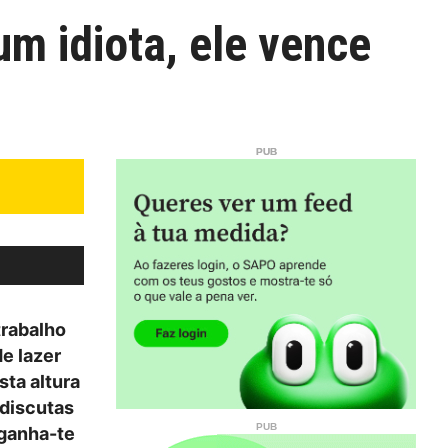
m idiota, ele vence
trabalho
de lazer
sta altura
 discutas
 ganha-te