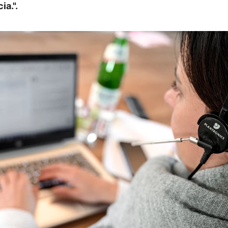
ia.".