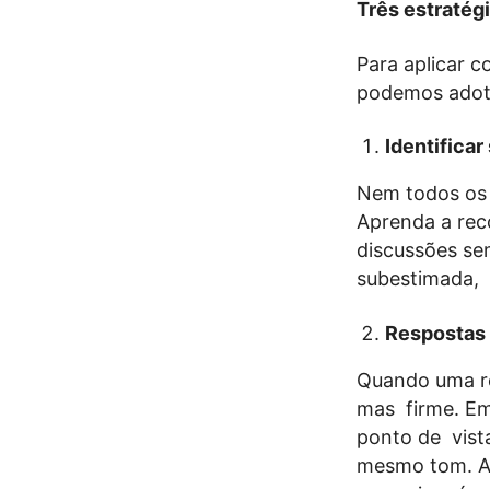
Três estratég
Para aplicar 
podemos adota
Identifica
Nem todos os
Aprenda a rec
discussões se
subestimada, 
Respostas 
Quando uma re
mas firme. Em
ponto de vist
mesmo tom. A 