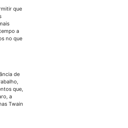
mitir que
s
mais
 tempo a
os no que
ância de
rabalho,
ntos que,
aro, a
 mas Twain