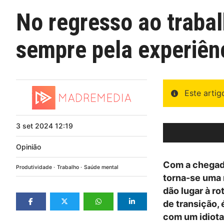
No regresso ao trabal
sempre pela experiên
Este arti
3
set
2024
12:19
Opinião
Com a chegada
Produtividade
Trabalho
Saúde mental
torna-se uma r
dão lugar à ro
de transição, 
com um idiota;