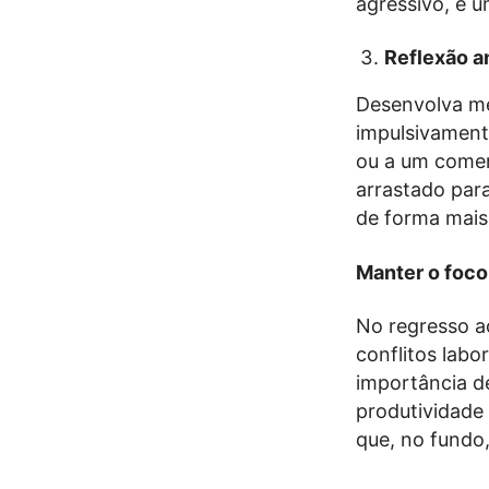
agressivo, é u
Reflexão a
Desenvolva me
impulsivament
ou a um comen
arrastado par
de forma mais 
Manter o foco
No regresso ao
conflitos labo
importância d
produtividade
que, no fundo