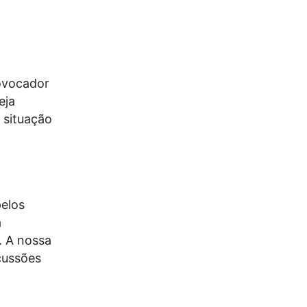
ovocador
eja
 situação
pelos
a
. A nossa
cussões