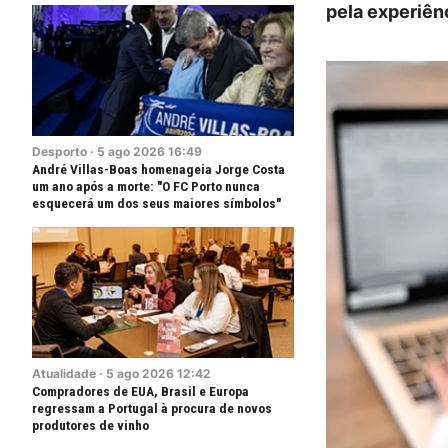
pela experiênc
Desporto
·
5
ago
2026
16:49
André Villas-Boas homenageia Jorge Costa
um ano após a morte: "O FC Porto nunca
esquecerá um dos seus maiores símbolos"
Atualidade
·
5
ago
2026
12:42
Compradores de EUA, Brasil e Europa
regressam a Portugal à procura de novos
produtores de vinho