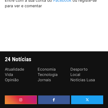
Entre com a sua conta do
Facebook
ou registe-se
para ver e comentar
24 Notícias
Atualidade
Economia
Desporto
Vida
Tecnologia
Local
Opinião
Jornais
Notícias Lusa