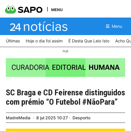
MENU
Menu
Últimas
Hoje o dia foi assim
É Desta Que Leio Isto
Acho Qu
SC Braga e CD Feirense distinguidos
com prémio “O Futebol #NãoPara”
MadreMedia
8
jul
2025
10:27
Desporto