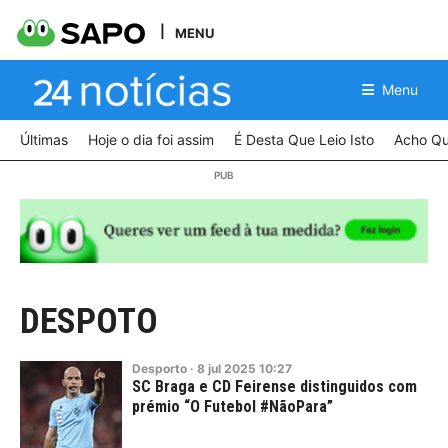
MENU
Menu
Últimas
Hoje o dia foi assim
É Desta Que Leio Isto
Acho Qu
DESPOTO
Desporto
·
8
jul
2025
10:27
SC Braga e CD Feirense distinguidos com
prémio “O Futebol #NãoPara”