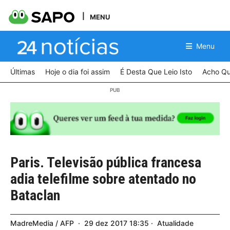
MENU
Menu
Últimas
Hoje o dia foi assim
É Desta Que Leio Isto
Acho Qu
Paris. Televisão pública francesa
adia telefilme sobre atentado no
Bataclan
MadreMedia / AFP
29
dez
2017
18:35
Atualidade