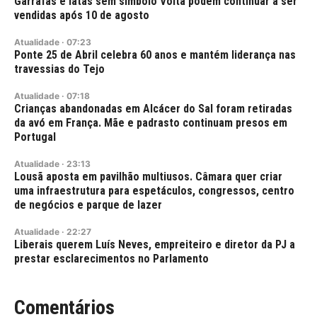
Garrafas e latas sem símbolo Volta podem continuar a ser
vendidas após 10 de agosto
Atualidade
·
07:23
Ponte 25 de Abril celebra 60 anos e mantém liderança nas
travessias do Tejo
Atualidade
·
07:18
Crianças abandonadas em Alcácer do Sal foram retiradas
da avó em França. Mãe e padrasto continuam presos em
Portugal
Atualidade
·
23:13
Lousã aposta em pavilhão multiusos. Câmara quer criar
uma infraestrutura para espetáculos, congressos, centro
de negócios e parque de lazer
Atualidade
·
22:27
Liberais querem Luís Neves, empreiteiro e diretor da PJ a
prestar esclarecimentos no Parlamento
Comentários