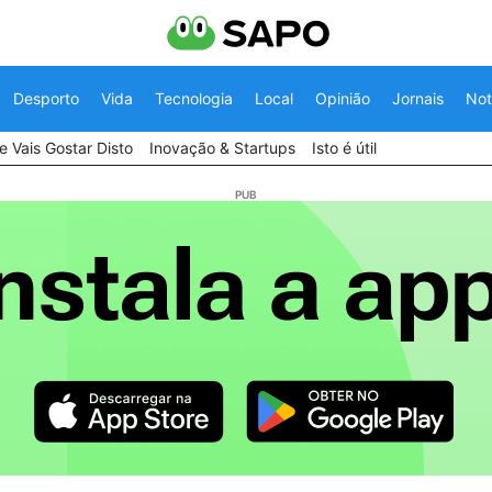
Desporto
Vida
Tecnologia
Local
Opinião
Jornais
Not
 Vais Gostar Disto
Inovação & Startups
Isto é útil