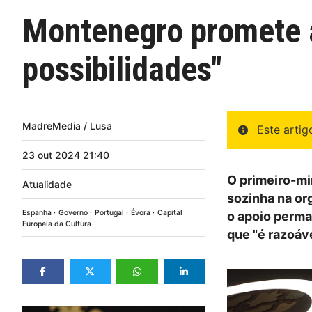
Montenegro promete a
possibilidades"
MadreMedia / Lusa
Este arti
23
out
2024
21:40
O primeiro-mi
Atualidade
sozinha na or
Espanha
Governo
Portugal
Évora
Capital
o apoio perma
Europeia da Cultura
que "é razoáve