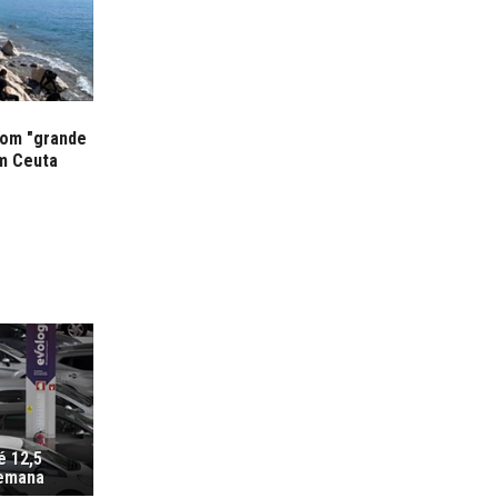
om "grande
em Ceuta
é 12,5
semana