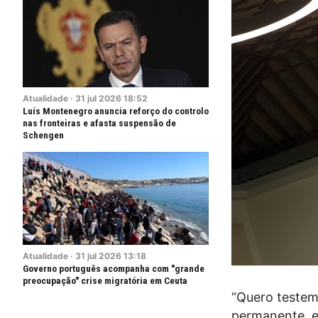
Atualidade
·
31
jul
2026
18:52
Luís Montenegro anuncia reforço do controlo
nas fronteiras e afasta suspensão de
Schengen
Atualidade
·
31
jul
2026
13:18
Governo português acompanha com "grande
preocupação" crise migratória em Ceuta
“Quero testem
permanente, e