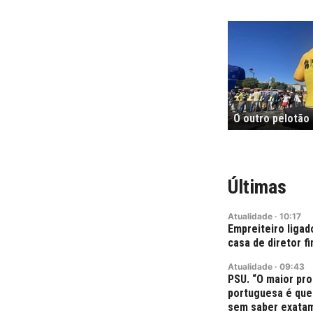
O outro pelotão
Últimas
Atualidade
·
10:17
Empreiteiro ligad
casa de diretor f
Atualidade
·
09:43
PSU. “O maior pr
portuguesa é que 
sem saber exatam