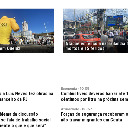
Ataque em escola na Tailândia f
 em Queluz
mortos e 15 feridos
Economia
·
10:05
o a Luís Neves fez obras na
Combustíveis deverão baixar até 
inanceiro da PJ
cêntimos por litro na próxima se
Atualidade
·
08:57
oblema da discussão
Forças de segurança receberam 
se fala de trabalho social
não travar migrantes em Ceuta
ente o que é que será”