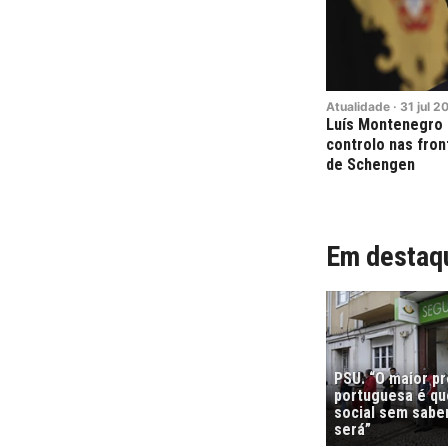
Atualidade
·
31
jul
2
Luís Montenegro 
controlo nas fron
de Schengen
Em destaq
PSU. “O maior p
portuguesa é que
social sem sabe
será”