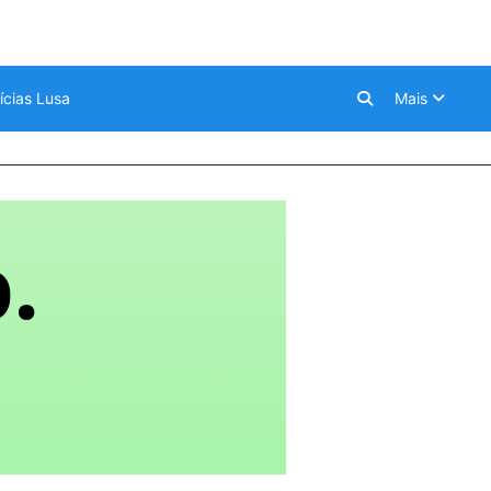
ícias Lusa
Mais