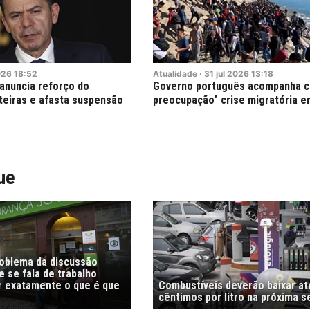
026
18:52
Atualidade
·
31
jul
2026
13:18
anuncia reforço do
Governo português acompanha c
teiras e afasta suspensão
preocupação" crise migratória 
ue
roblema da discussão
 se fala de trabalho
r exatamente o que é que
Combustíveis deverão baixar at
cêntimos por litro na próxima 