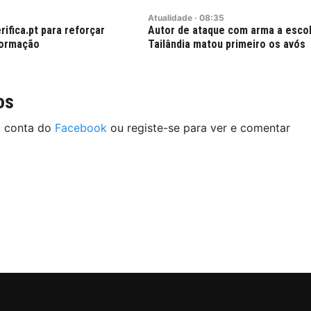
Atualidade
·
08:35
rifica.pt para reforçar
Autor de ataque com arma a escol
formação
Tailândia matou primeiro os avós
os
a conta do
Facebook
ou registe-se para ver e comentar