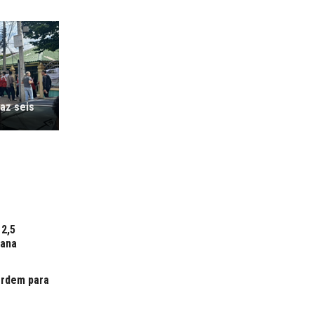
az seis
12,5
mana
ordem para