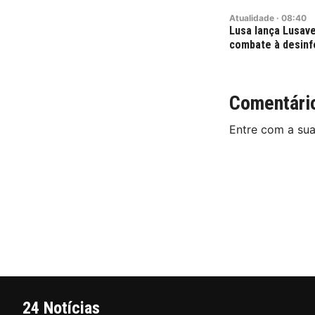
Atualidade
·
08:40
Lusa lança Lusave
combate à desin
Comentári
Entre com a su
24 Notícias