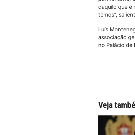
daquilo que é 
temos”, salie
Luís Monteneg
associação ges
no Palácio de 
Veja tamb