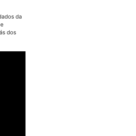
 dados da
de
rás dos