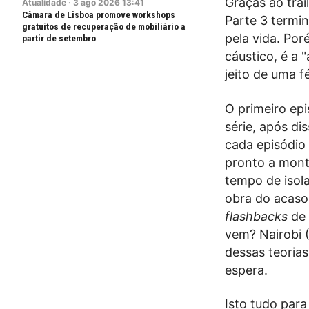
Graças ao trai
Atualidade
·
3
ago
2026
13:41
Câmara de Lisboa promove workshops
Parte 3 termin
gratuitos de recuperação de mobiliário a
pela vida. Por
partir de setembro
cáustico, é a 
jeito de uma f
O primeiro epi
série, após di
cada episódio 
pronto a monta
tempo de isola
obra do acaso 
flashbacks
de 
vem? Nairobi (
dessas teorias
espera.
Isto tudo para