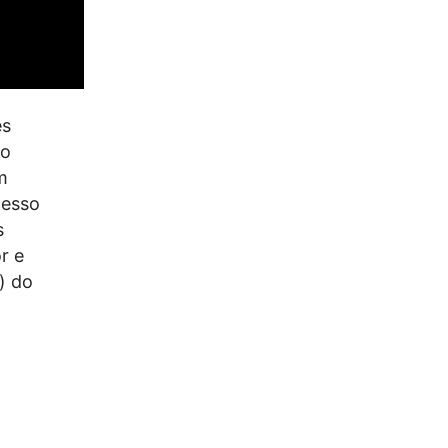
es
No
m
cesso
s
r e
) do