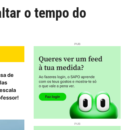
altar o tempo do
asa de
las
 escala
ofessor!