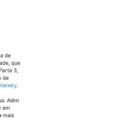
ia de
ade, que
Parte 3,
o de
Variety
.
s
sa.
Além
ix em
a mais