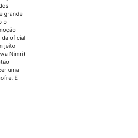
dos
ue grande
o o
omoção
da oficial
m jeito
ajwa Nimri)
stão
azer uma
sofre. E