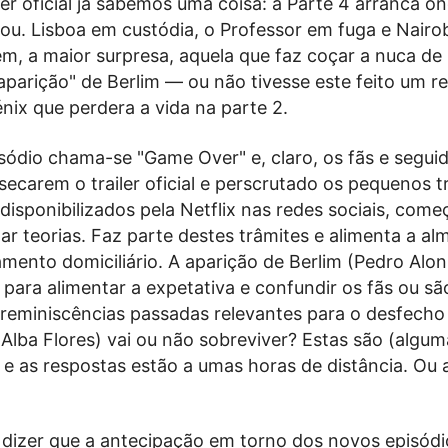
ler oficial já sabemos uma coisa: a Parte 4 arranca o
ou. Lisboa em custódia, o Professor em fuga e Nairobi
ém, a maior surpresa, aquela que faz coçar a nuca d
"aparição" de Berlim — ou não tivesse este feito um r
énix que perdera a vida na parte 2.
sódio chama-se "Game Over" e, claro, os fãs e segui
ssecarem o trailer oficial e perscrutado os pequenos 
disponibilizados pela Netflix nas redes sociais, com
r teorias. Faz parte destes trâmites e alimenta a al
mento domiciliário. A aparição de Berlim (Pedro Alon
para alimentar a expetativa e confundir os fãs ou sã
reminiscências passadas relevantes para o desfecho 
Alba Flores) vai ou não sobreviver?
Estas são (algum
 e as respostas estão a umas horas de distância. Ou 
 dizer que a antecipação em torno dos novos episódio