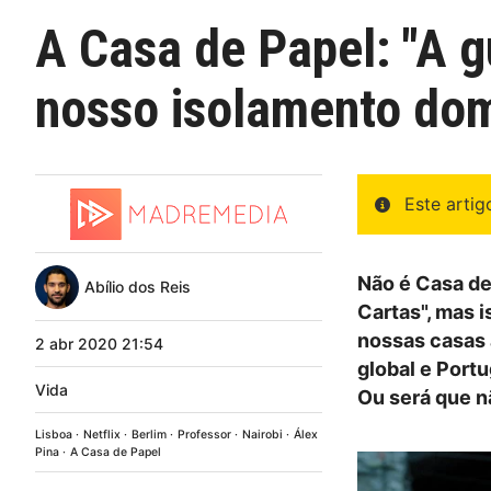
A Casa de Papel: "A g
nosso isolamento domi
Este arti
Não é Casa de
Abílio dos Reis
Cartas", mas 
nossas casas 
2
abr
2020
21:54
global e Portu
Vida
Ou será que n
Lisboa
Netflix
Berlim
Professor
Nairobi
Álex
Pina
A Casa de Papel