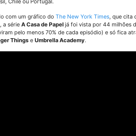
il, Chile ou Portugal.
do com um gráfico do
The New York Times
, que cita
, a série
A Casa de Papel
já foi vista por 44 milhões 
viram pelo menos 70% de cada episódio) e só fica at
nger Things
e
Umbrella Academy
.