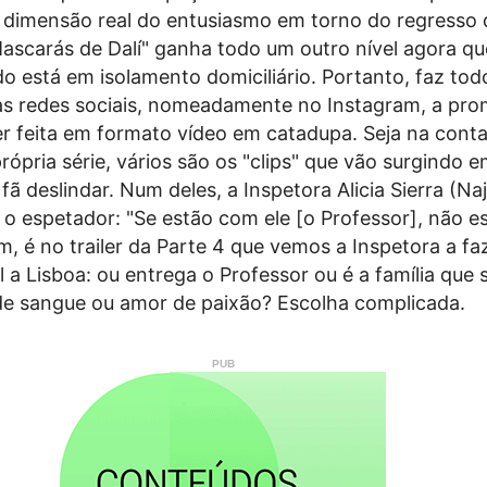
 dimensão real do entusiasmo em torno do regresso 
Mascarás de Dalí" ganha todo um outro nível agora q
 está em isolamento domiciliário. Portanto, faz tod
as redes sociais, nomeadamente no Instagram, a pr
r feita em formato vídeo em catadupa. Seja na conta 
própria série, vários são os "clips" que vão surgindo e
 fã deslindar. Num deles, a Inspetora Alicia Sierra (N
o espetador: "Se estão com ele [o Professor], não e
, é no trailer da Parte 4 que vemos a Inspetora a f
il a Lisboa: ou entrega o Professor ou é a família que 
e sangue ou amor de paixão? Escolha complicada.