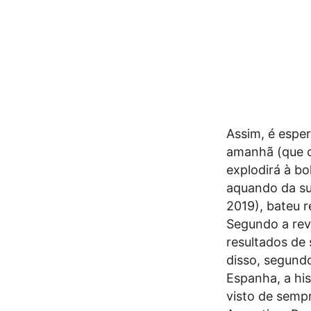
Assim, é esper
amanhã (que c
explodirá à bo
aquando da sua
2019), bateu 
Segundo a rev
resultados de 
disso, segundo
Espanha, a hi
visto de sempr