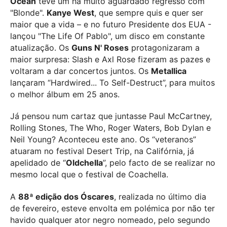
Ocean
teve um há muito aguardado regresso com
"Blonde".
Kanye West
, que sempre quis e quer ser
maior que a vida – e no futuro Presidente dos EUA -
lançou "The Life Of Pablo", um disco em constante
atualização. Os
Guns N' Roses
protagonizaram a
maior surpresa: Slash e Axl Rose fizeram as pazes e
voltaram a dar concertos juntos. Os
Metallica
lançaram “Hardwired... To Self-Destruct”, para muitos
o melhor álbum em 25 anos.
Já pensou num cartaz que juntasse Paul McCartney,
Rolling Stones, The Who, Roger Waters, Bob Dylan e
Neil Young? Aconteceu este ano. Os “veteranos”
atuaram no festival Desert Trip, na Califórnia, já
apelidado de “
Oldchella
”, pelo facto de se realizar no
mesmo local que o festival de Coachella.
A
88ª edição dos Óscares
, realizada no último dia
de fevereiro, esteve envolta em polémica por não ter
havido qualquer ator negro nomeado, pelo segundo