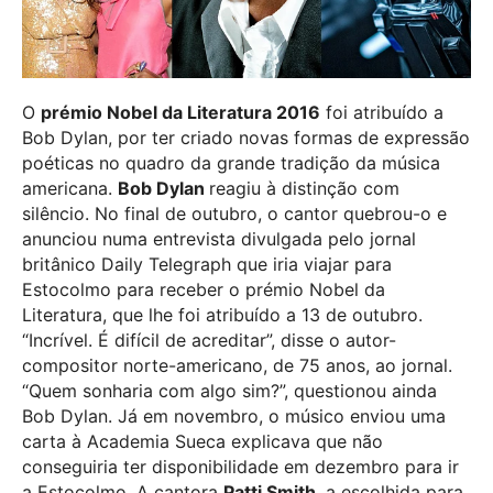
O
prémio Nobel da Literatura 2016
foi atribuído a
Bob Dylan, por ter criado novas formas de expressão
poéticas no quadro da grande tradição da música
americana.
Bob Dylan
reagiu à distinção com
silêncio. No final de outubro, o cantor quebrou-o e
anunciou numa entrevista divulgada pelo jornal
britânico Daily Telegraph que iria viajar para
Estocolmo para receber o prémio Nobel da
Literatura, que lhe foi atribuído a 13 de outubro.
“Incrível. É difícil de acreditar”, disse o autor-
compositor norte-americano, de 75 anos, ao jornal.
“Quem sonharia com algo sim?”, questionou ainda
Bob Dylan. Já em novembro, o músico enviou uma
carta à Academia Sueca explicava que não
conseguiria ter disponibilidade em dezembro para ir
a Estocolmo. A cantora
Patti Smith
, a escolhida para