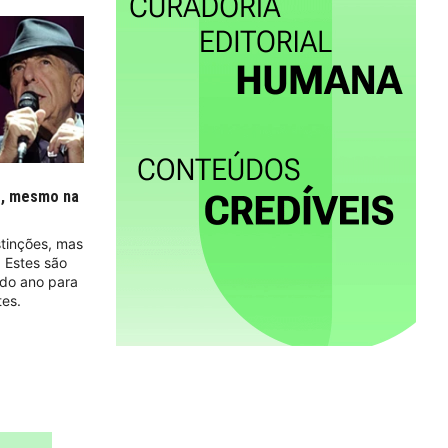
o, mesmo na
stinções, mas
 Estes são
 do ano para
tes.