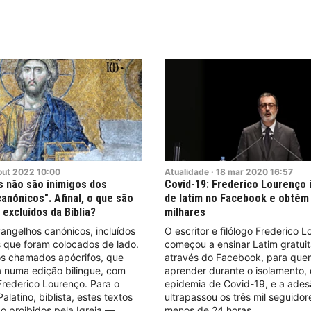
out
2022
10:00
Atualidade
·
18
mar
2020
16:57
s não são inimigos dos
Covid-19: Frederico Lourenço i
anónicos". Afinal, o que são
de latim no Facebook e obtém
 excluídos da Bíblia?
milhares
angelhos canónicos, incluídos
O escritor e filólogo Frederico 
os que foram colocados de lado.
começou a ensinar Latim gratui
os chamados apócrifos, que
através do Facebook, para que
 numa edição bilingue, com
aprender durante o isolamento,
rederico Lourenço. Para o
epidemia de Covid-19, e a ade
latino, biblista, estes textos
ultrapassou os três mil seguidor
 proibidos pela Igreja —
menos de 24 horas.