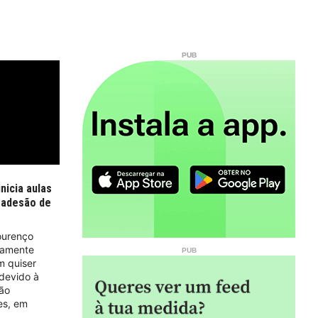
nicia aulas
 adesão de
Lourenço
tamente
m quiser
 devido à
são
es, em