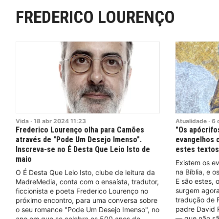
FREDERICO LOURENÇO
Vida
·
18
abr
2024
11:23
Atualidade
·
6
Frederico Lourenço olha para Camões
"Os apócrifo
através de "Pode Um Desejo Imenso".
evangelhos c
Inscreva-se no É Desta Que Leio Isto de
estes textos
maio
Existem os ev
na Bíblia, e 
O É Desta Que Leio Isto, clube de leitura da
E são estes, 
MadreMedia, conta com o ensaísta, tradutor,
surgem agora
ficcionista e poeta Frederico Lourenço no
tradução de F
próximo encontro, para uma conversa sobre
padre David Pa
o seu romance "Pode Um Desejo Imenso", no
— que não são
ano em que se celebra os 500 anos do