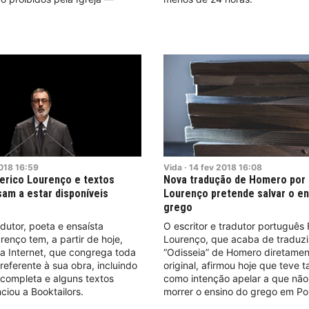
018
16:59
Vida
·
14
fev
2018
16:08
erico Lourenço e textos
Nova tradução de Homero por 
sam a estar disponíveis
Lourenço pretende salvar o en
grego
adutor, poeta e ensaísta
O escritor e tradutor português 
renço tem, a partir de hoje,
Lourenço, que acaba de traduzi
a Internet, que congrega toda
“Odisseia” de Homero diretame
referente à sua obra, incluindo
original, afirmou hoje que teve
a completa e alguns textos
como intenção apelar a que não
ciou a Booktailors.
morrer o ensino do grego em Po