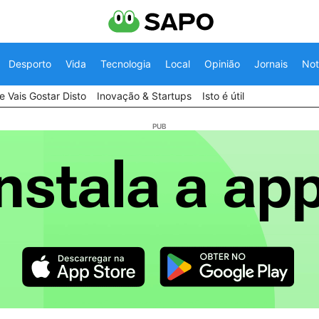
Desporto
Vida
Tecnologia
Local
Opinião
Jornais
Not
 Vais Gostar Disto
Inovação & Startups
Isto é útil