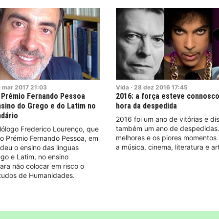
9
mar
2017
21:03
Vida
·
28
dez
2016
17:45
 Prémio Fernando Pessoa
2016: a força esteve connosc
sino do Grego e do Latim no
hora da despedida
dário
2016 foi um ano de vitórias e di
também um ano de despedidas.
filólogo Frederico Lourenço, que
melhores e os piores momentos
 o Prémio Fernando Pessoa, em
a música, cinema, literatura e ar
deu o ensino das línguas
ego e Latim, no ensino
ara não colocar em risco o
studos de Humanidades.