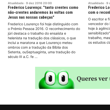
Atualidade
·
9
dez
2016
20:00
Atualidade
·
9
Frederico Lourenço: "tanto crentes como
Frederico Lo
não-crentes andaremos às voltas com
com o recon
Jesus nas nossas cabeças"
O escritor e 
vencedor do 
Frederico Lourenço foi hoje distinguido com
hoje à agênci
o Prémio Pessoa 2016. O reconhecimento do
sensibilizad
júri destaca o trabalho do ensaísta e
trabalho, ma
helenista na tradução dos clássicos, o que
os estudos cl
inclui a maratona a que Lourenço meteu
ombros com a tradução da Bíblia dos
Setenta, ouSeptuaginta, uma tradução do
século III a.C. fe