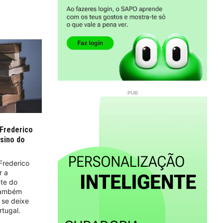
Frederico
sino do
Frederico
r a
nte do
 também
 se deixe
rtugal.