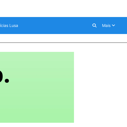
ícias Lusa
Mais