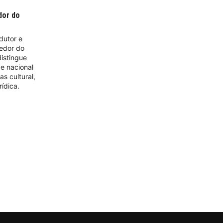
dor do
adutor e
cedor do
istingue
e nacional
s cultural,
urídica.