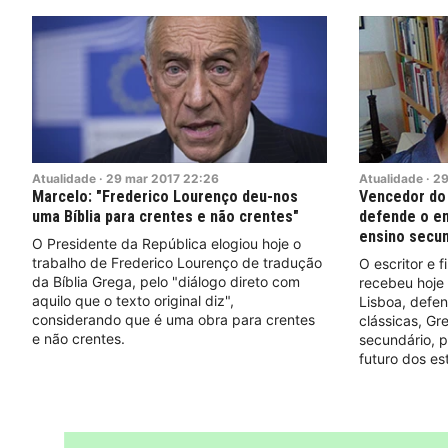
Atualidade
·
29
mar
2017
22:26
Atualidade
·
2
Marcelo: "Frederico Lourenço deu-nos
Vencedor do
uma Bíblia para crentes e não crentes"
defende o en
ensino secun
O Presidente da República elogiou hoje o
trabalho de Frederico Lourenço de tradução
O escritor e 
da Bíblia Grega, pelo "diálogo direto com
recebeu hoje
aquilo que o texto original diz",
Lisboa, defen
considerando que é uma obra para crentes
clássicas, Gr
e não crentes.
secundário, p
futuro dos e