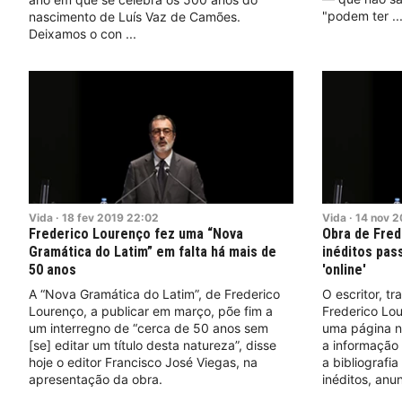
"podem ter
nascimento de Luís Vaz de Camões.
Deixamos o con
Vida
·
18
fev
2019
22:02
Vida
·
14
nov
2
Frederico Lourenço fez uma “Nova
Obra de Fred
Gramática do Latim” em falta há mais de
inéditos pas
50 anos
'online'
A “Nova Gramática do Latim”, de Frederico
O escritor, tr
Lourenço, a publicar em março, põe fim a
Frederico Lou
um interregno de “cerca de 50 anos sem
uma página n
[se] editar um título desta natureza”, disse
a informação 
hoje o editor Francisco José Viegas, na
a bibliografi
apresentação da obra.
inéditos, anun