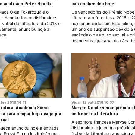
o austríaco Peter Handke
são conhecidos hoje
olaca Olga Tokarczuk e o
Os vencedores do Prémio Nobe
er Handke foram distinguidos
Literatura referentes a 2018 e 
 Nobel da Literatura de 2018 e
hoje anunciados em Estocolmo,
vamente, anunciou hoje a
um ano de suspensão devido a
eca.
escândalo de abuso sexual e cr
financeiros, que abalou a Acad
fev
2019
14:11
Vida
·
12
out
2018
16:57
eratura. Academia Sueca
Maryse Condé vence prémio al
isa para ocupar lugar vago por
ao Nobel da Literatura
xual
A escritora francesa Maryse Con
distinguida hoje com o prémio al
ueca anunciou hoje a entrada
Nobel da Literatura, anunciou 
a Forsström na instituição que