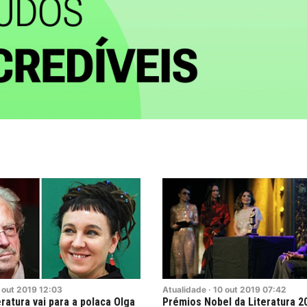
out
2019
12:03
Atualidade
·
10
out
2019
07:42
ratura vai para a polaca Olga
Prémios Nobel da Literatura 2