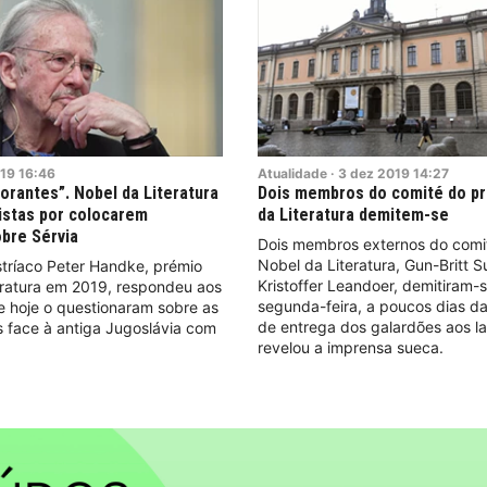
19
16:46
Atualidade
·
3
dez
2019
14:27
norantes”. Nobel da Literatura
Dois membros do comité do p
listas por colocarem
da Literatura demitem-se
bre Sérvia
Dois membros externos do comi
Nobel da Literatura, Gun-Britt 
stríaco Peter Handke, prémio
Kristoffer Leandoer, demitiram-
eratura em 2019, respondeu aos
segunda-feira, a poucos dias d
ue hoje o questionaram sobre as
de entrega dos galardões aos l
 face à antiga Jugoslávia com
revelou a imprensa sueca.