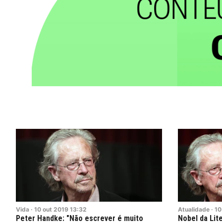
Vida
·
10
out
2019
13:32
Atualidade
·
10
Peter Handke: "Não escrever é muito
Nobel da Lite