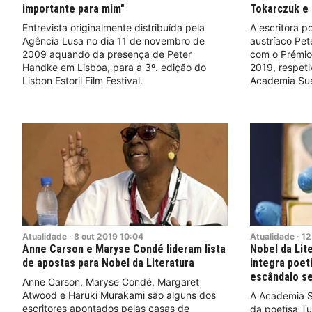
importante para mim"
Tokarczuk e 
Entrevista originalmente distribuída pela
A escritora p
Agência Lusa no dia 11 de novembro de
austríaco Pet
2009 aquando da presença de Peter
com o Prémio
Handke em Lisboa, para a 3º. edição do
2019, respeti
Lisbon Estoril Film Festival.
Academia Su
Atualidade
·
8
out
2019
10:04
Atualidade
·
12
Anne Carson e Maryse Condé lideram lista
Nobel da Lit
de apostas para Nobel da Literatura
integra poet
escândalo se
Anne Carson, Maryse Condé, Margaret
Atwood e Haruki Murakami são alguns dos
A Academia S
escritores apontados pelas casas de
da poetisa Tu