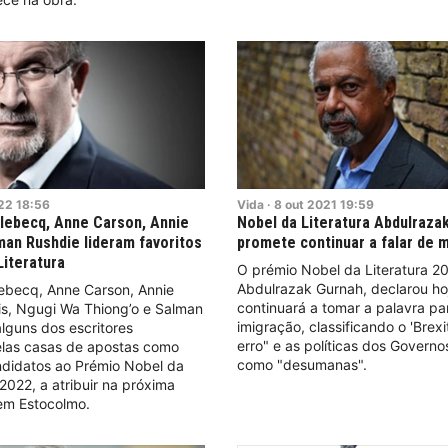
22
18:56
Vida
·
8
out
2021
19:59
lebecq, Anne Carson, Annie
Nobel da Literatura Abdulraza
man Rushdie lideram favoritos
promete continuar a falar de 
Literatura
O prémio Nobel da Literatura 20
Abdulrazak Gurnah, declarou ho
lebecq, Anne Carson, Annie
continuará a tomar a palavra par
is, Ngugi Wa Thiong’o e Salman
imigração, classificando o 'Brex
lguns dos escritores
erro" e as políticas dos Govern
las casas de apostas como
como "desumanas".
ndidatos ao Prémio Nobel da
 2022, a atribuir na próxima
 em Estocolmo.