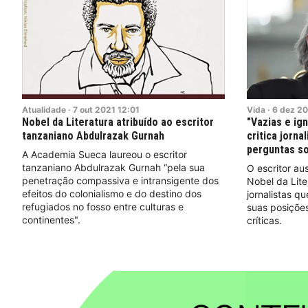
Atualidade
·
7
out
2021
12:01
Vida
·
6
dez
20
Nobel da Literatura atribuído ao escritor
"Vazias e ig
tanzaniano Abdulrazak Gurnah
critica jorna
perguntas so
A Academia Sueca laureou o escritor
tanzaniano Abdulrazak Gurnah “pela sua
O escritor au
penetração compassiva e intransigente dos
Nobel da Lit
efeitos do colonialismo e do destino dos
jornalistas q
refugiados no fosso entre culturas e
suas posições
continentes".
críticas.