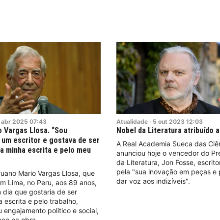
abr
2025
07:43
Atualidade
·
5
out
2023
12:03
 Vargas Llosa. “Sou
Nobel da Literatura atribuído 
um escritor e gostava de ser
A Real Academia Sueca das Ciê
a minha escrita e pelo meu
anunciou hoje o vencedor do Pr
da Literatura, Jon Fosse, escrit
pela "sua inovação em peças e 
ruano Mario Vargas Llosa, que
dar voz aos indizíveis".
m Lima, no Peru, aos 89 anos,
dia que gostaria de ser
 escrita e pelo trabalho,
 engajamento politico e social,
ece na obra.