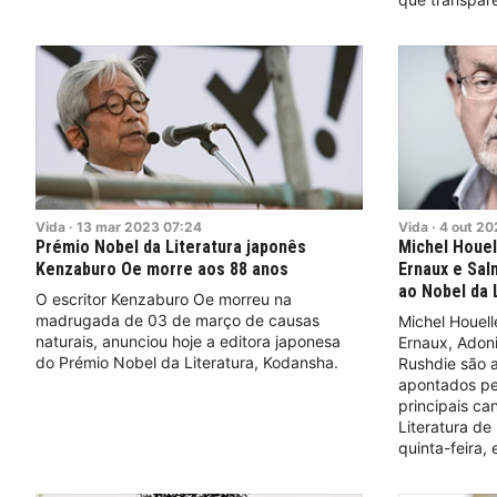
Vida
·
13
mar
2023
07:24
Vida
·
4
out
20
Prémio Nobel da Literatura japonês
Michel Houel
Kenzaburo Oe morre aos 88 anos
Ernaux e Sal
ao Nobel da 
O escritor Kenzaburo Oe morreu na
madrugada de 03 de março de causas
Michel Houel
naturais, anunciou hoje a editora japonesa
Ernaux, Adon
do Prémio Nobel da Literatura, Kodansha.
Rushdie são a
apontados pe
principais ca
Literatura de
quinta-feira,