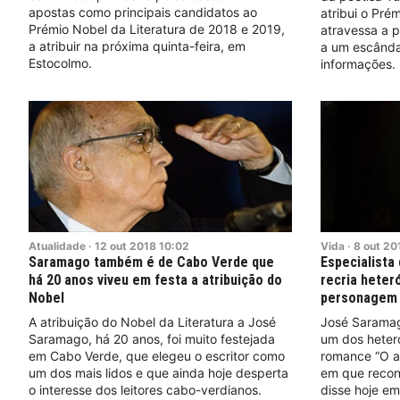
apostas como principais candidatos ao
atribui o Pré
Prémio Nobel da Literatura de 2018 e 2019,
atravessa a pi
a atribuir na próxima quinta-feira, em
a um escânda
Estocolmo.
informações.
Atualidade
·
12
out
2018
10:02
Vida
·
8
out
20
Saramago também é de Cabo Verde que
Especialista
há 20 anos viveu em festa a atribuição do
recria hete
Nobel
personagem
A atribuição do Nobel da Literatura a José
José Sarama
Saramago, há 20 anos, foi muito festejada
um dos heter
em Cabo Verde, que elegeu o escritor como
romance “O a
um dos mais lidos e que ainda hoje desperta
em que recon
o interesse dos leitores cabo-verdianos.
disse hoje e