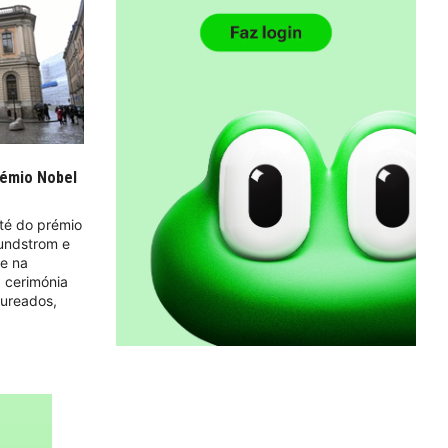
rémio Nobel
té do prémio
Sundstrom e
se na
a cerimónia
aureados,