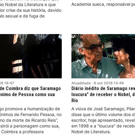
Academia sueca, responsável pel
mio Nobel da Literatura e que
or crise da sua história, devido
lo sexual e de fuga de
18
18:47
Atualidade
·
8
out
2018
13:49
 de Coimbra diz que Saramago
Diário inédito de Saramago rev
rónimo de Pessoa como sua
loucura” de receber o Nobel, di
Río
go promove a humanização de
A viúva de José Saramago, Pilar 
ónimos de Fernando Pessoa, no
disse que o último volume dos d
no da morte de Ricardo Reis”,
escritor, hoje apresentado, reve
strói a personagem como sua,
em 1998 e a "loucura" de receb
m Coimbra a professora
Nobel de Literatura.