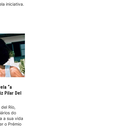
a iniciativa.
ela “a
z Pilar Del
del Río,
iários do
la a sua vida
er o Prémio