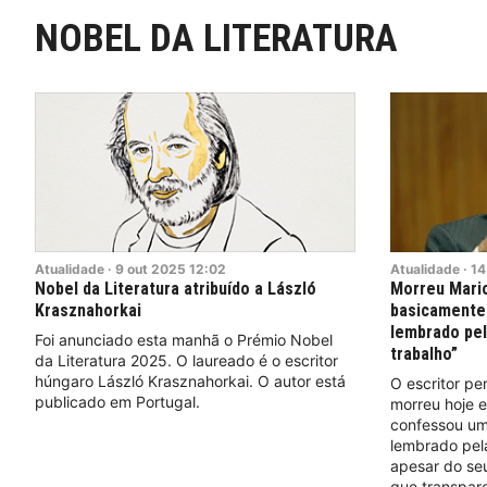
NOBEL DA LITERATURA
Atualidade
·
9
out
2025
12:02
Atualidade
·
14
Nobel da Literatura atribuído a László
Morreu Mario
Krasznahorkai
basicamente 
lembrado pel
Foi anunciado esta manhã o Prémio Nobel
trabalho”
da Literatura 2025. O laureado é o escritor
húngaro László Krasznahorkai. O autor está
O escritor pe
publicado em Portugal.
morreu hoje e
confessou um 
lembrado pela
apesar do seu
que transpar