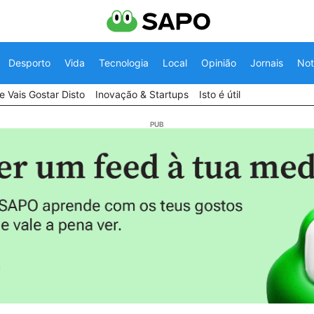
Desporto
Vida
Tecnologia
Local
Opinião
Jornais
Not
 Vais Gostar Disto
Inovação & Startups
Isto é útil