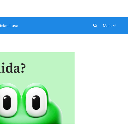
ícias Lusa
Mais