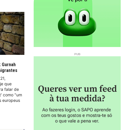
k Gurnah
migrantes
21,
je que
a falar de
it' como "um
os europeus