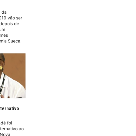
l da
2019 vão ser
 depois de
 um
imes
emia Sueca.
ternativo
dé foi
ternativo ao
a Nova