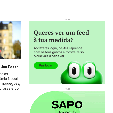
a Jon Fosse
ncias
émio Nobel
or norueguês,
prosas e por