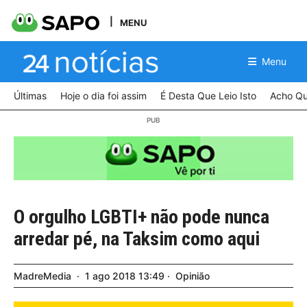
MENU
Menu
Últimas
Hoje o dia foi assim
É Desta Que Leio Isto
Acho Qu
O orgulho LGBTI+ não pode nunca
arredar pé, na Taksim como aqui
MadreMedia
1
ago
2018
13:49
Opinião