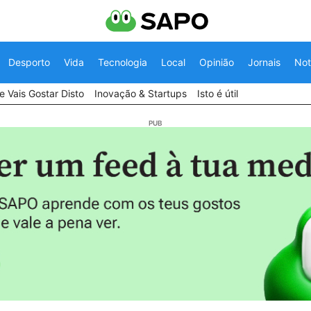
Desporto
Vida
Tecnologia
Local
Opinião
Jornais
Not
 Vais Gostar Disto
Inovação & Startups
Isto é útil