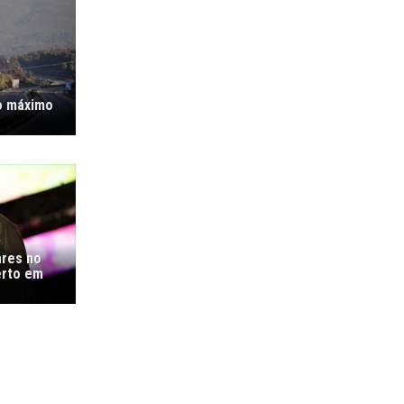
o máximo
ares no
erto em