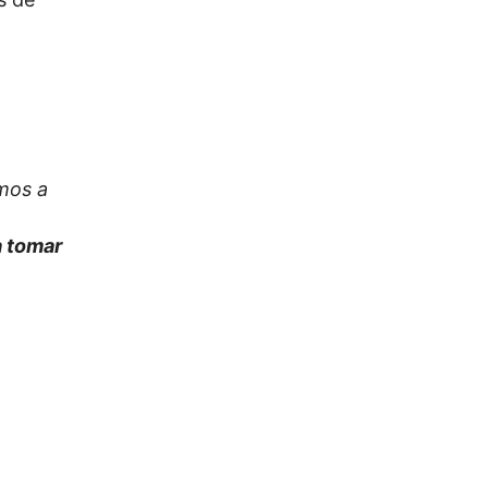
mos a
a tomar