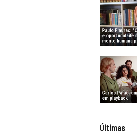
Paulo Finuras: 
e oportunidade s
mente humana po
Carlos Paião: um
em playback
Últimas