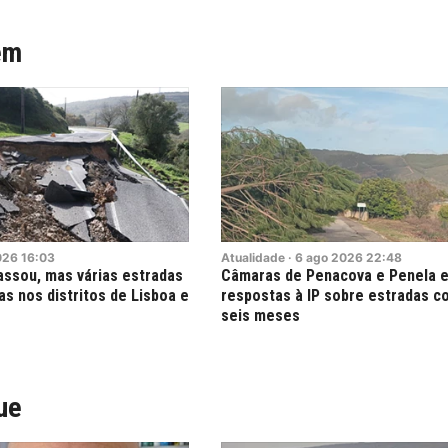
ém
026
16:03
Atualidade
·
6
ago
2026
22:48
assou, mas várias estradas
Câmaras de Penacova e Penela 
s nos distritos de Lisboa e
respostas à IP sobre estradas c
seis meses
ue