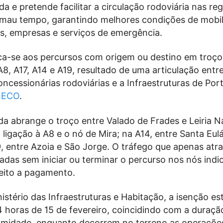
 e pretende facilitar a circulação rodoviária nas re
 mau tempo, garantindo melhores condições de mobi
es, empresas e serviços de emergência.
ica-se aos percursos com origem ou destino em troço
8, A17, A14 e A19, resultado de uma articulação entr
ncessionárias rodoviárias e a Infraestruturas de Port
l
ECO
.
da abrange o troço entre Valado de Frades e Leiria N
a ligação à A8 e o nó de Mira; na A14, entre Santa Eulá
, entre Azoia e São Jorge. O tráfego que apenas atr
adas sem iniciar ou terminar o percurso nos nós indi
jeito a pagamento.
stério das Infraestruturas e Habitação, a isenção es
4 horas de 15 de fevereiro, coincidindo com a duraçã
amidade, enquanto decorrem no terreno as operaçõe