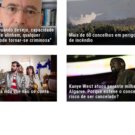
"Quando desejo, capacidade
e alinham, qualquer
Mais de 60 concelhos em perig
de tornar-se criminosa"
de incêndio
Kanye West atuou perante milh
a vida que não se conta
Algarve. Porque esteve o conc
risco de ser cancelado?