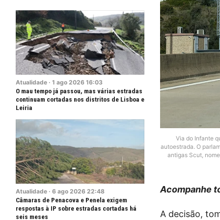
Atualidade
·
1
ago
2026
16:03
O mau tempo já passou, mas várias estradas
continuam cortadas nos distritos de Lisboa e
Leiria
Via do Infante q
autoestrada. O parlam
antigas Scut, nome
Acompanhe to
Atualidade
·
6
ago
2026
22:48
Câmaras de Penacova e Penela exigem
respostas à IP sobre estradas cortadas há
A decisão, to
seis meses