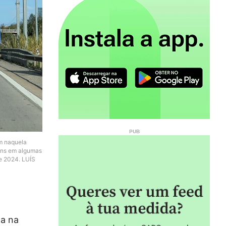
em naquela
gens em algumas
e 2024. LUÍS
da na