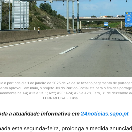
ue a partir de dia 1 de janeiro de 2025 deixa de se fazer o pagamento de portag
ento aprovou, em maio, o projeto-lei do Partido Socialista para o fim das porta
adamente na A4; A13 e 13-1; A22; A23; A24; A25 e A28, Faro, 31 de dezembro d
FORRA/LUSA.
Lusa
da a atualidade informativa em
24noticias.sapo.pt
mada esta segunda-feira, prolonga a medida anuncia