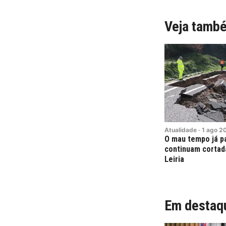
Veja tamb
Atualidade
·
1
ago
2
O mau tempo já p
continuam cortada
Leiria
Em destaq