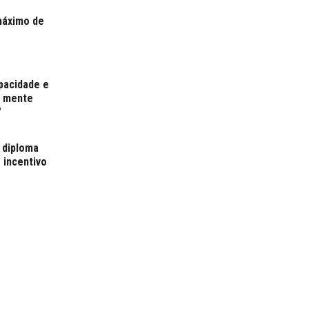
máximo de
pacidade e
r mente
"
 diploma
 incentivo