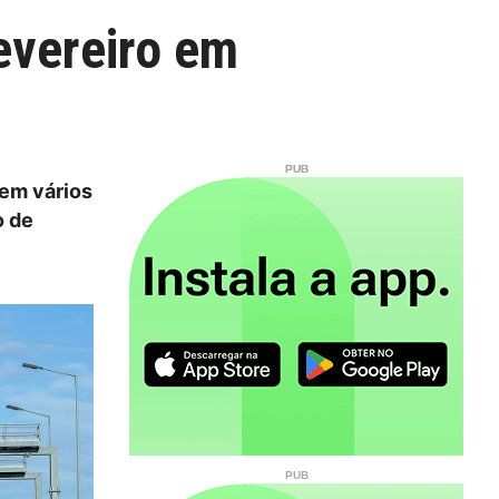
evereiro em
 em vários
o de