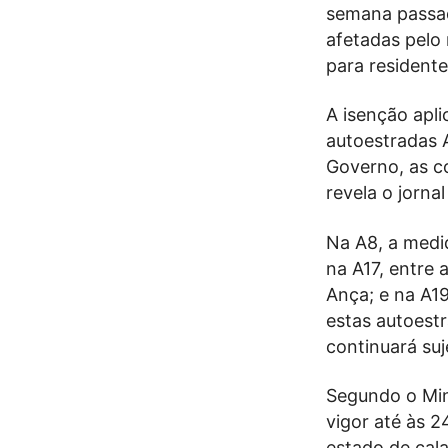
semana passada
afetadas pelo
para resident
A isenção apl
autoestradas A
Governo, as co
revela o jorna
Na A8, a medi
na A17, entre 
Ança; e na A19
estas autoestr
continuará su
Segundo o Mini
vigor até às 2
estado de cal