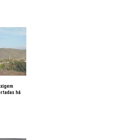
exigem
ortadas há