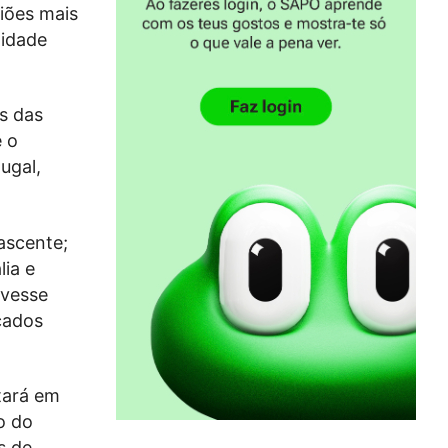
giões mais
lidade
s das
e o
ugal,
ascente;
lia e
avesse
cados
tará em
o do
s de