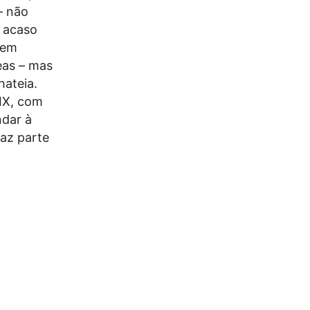
– não
 acaso
 em
eas – mas
hateia.
XIX, com
ndar à
az parte