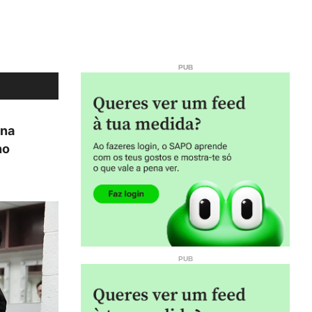
ana
no