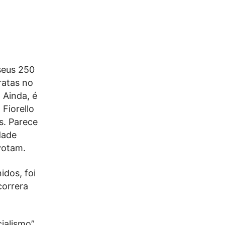
seus 250
ratas no
 Ainda, é
 Fiorello
s. Parece
dade
votam.
dos, foi
correra
ialismo”,