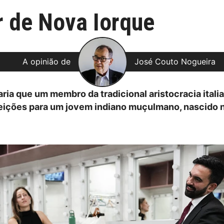
 de Nova Iorque
A opinião de
José Couto Nogueira
ria que um membro da tradicional aristocracia itali
leições para um jovem indiano muçulmano, nascido 