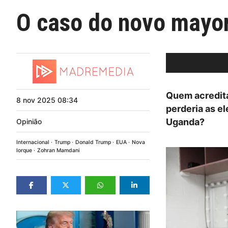
O caso do novo mayor
Quem acredita
8
nov
2025
08:34
perderia as e
Uganda?
Opinião
Internacional
Trump
Donald Trump
EUA
Nova
Iorque
Zohran Mamdani