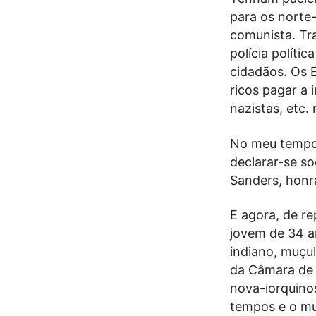
para os norte
comunista. Tra
polícia políti
cidadãos. Os 
ricos pagar a 
nazistas, etc
No meu tempo, 
declarar-se so
Sanders, honra
E agora, de re
jovem de 34 a
indiano, muçul
da Câmara de 
nova-iorquinos
tempos e o mu