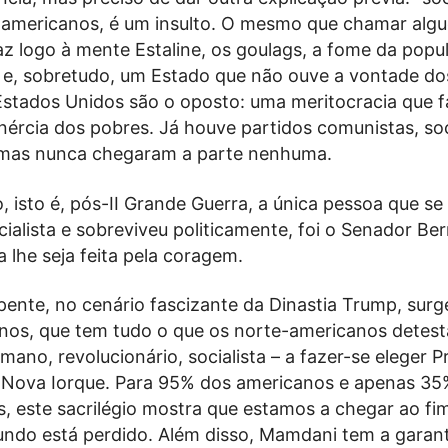
-americanos, é um insulto. O mesmo que chamar alg
z logo à mente Estaline, os goulags, a fome da popu
ca e, sobretudo, um Estado que não ouve a vontade do
Estados Unidos são o oposto: uma meritocracia que f
inércia dos pobres. Já houve partidos comunistas, soc
. mas nunca chegaram a parte nenhuma.
isto é, pós-II Grande Guerra, a única pessoa que se
cialista e sobreviveu politicamente, foi o Senador Ber
 lhe seja feita pela coragem.
pente, no cenário fascizante da Dinastia Trump, surg
nos, que tem tudo o que os norte-americanos detes
mano, revolucionário, socialista – a fazer-se eleger P
Nova Iorque. Para 95% dos americanos e apenas 35
, este sacrilégio mostra que estamos a chegar ao fi
ndo está perdido. Além disso, Mamdani tem a garan