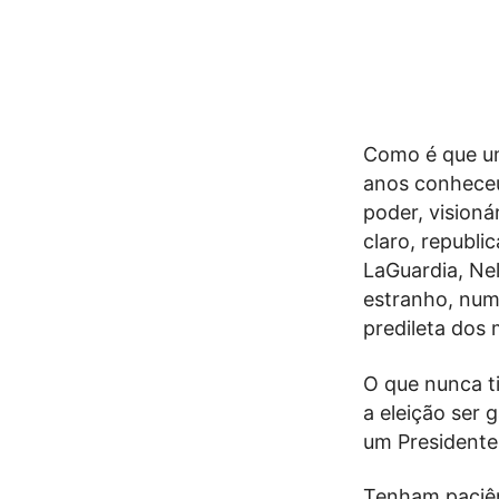
Como é que um
anos conheceu
poder, visioná
claro, republi
LaGuardia, Nel
estranho, numa
predileta dos 
O que nunca t
a eleição ser
um Presidente 
Tenham paciênc