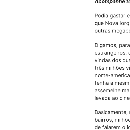
Acompanhe to
Podia gastar e
que Nova Iorq
outras megapo
Digamos, para 
estrangeiros,
vindas dos qu
três milhões 
norte-america
tenha a mesma
assemelhe mai
levada ao cine
Basicamente, 
bairros, milhõ
de falarem o 