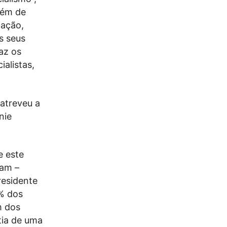
uém de
lação,
s seus
az os
ialistas,
 atreveu a
nie
e este
tam –
residente
% dos
m dos
tia de uma