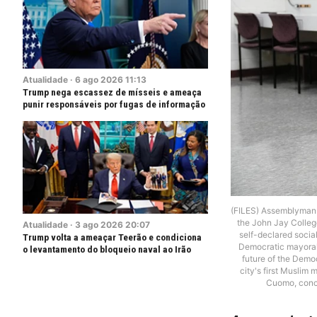
Atualidade
·
6
ago
2026
11:13
Trump nega escassez de mísseis e ameaça
punir responsáveis por fugas de informação
(FILES) Assemblyman 
the John Jay Colleg
Atualidade
·
3
ago
2026
20:07
self-declared socia
Trump volta a ameaçar Teerão e condiciona
Democratic mayoral 
o levantamento do bloqueio naval ao Irão
future of the Demo
city's first Muslim
Cuomo, conce