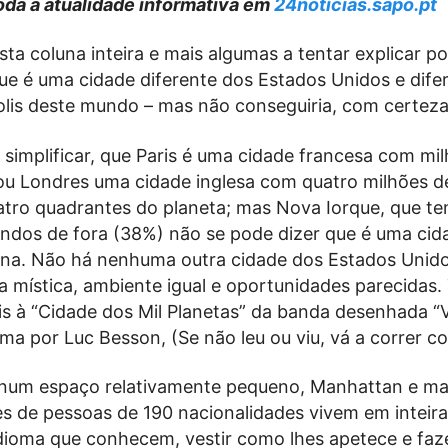
da a atualidade informativa em
24noticias.sapo.pt
sta coluna inteira e mais algumas a tentar explicar p
ue é uma cidade diferente dos Estados Unidos e dife
lis deste mundo – mas não conseguiria, com certeza
simplificar, que Paris é uma cidade francesa com mi
 ou Londres uma cidade inglesa com quatro milhões d
atro quadrantes do planeta; mas Nova Iorque, que t
vindos de fora (38%) não se pode dizer que é uma cid
na. Não há nenhuma outra cidade dos Estados Unid
 mística, ambiente igual e oportunidades parecidas. 
s à “Cidade dos Mil Planetas” da banda desenhada “Va
ma por Luc Besson, (Se não leu ou viu, vá a correr c
num espaço relativamente pequeno, Manhattan e ma
es de pessoas de 190 nacionalidades vivem em inteira
idioma que conhecem, vestir como lhes apetece e faz