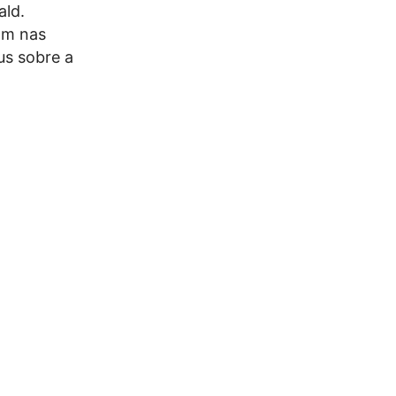
ald.
am nas
us sobre a