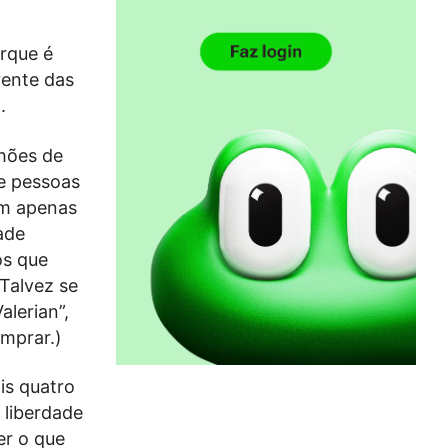
orque é
rente das
.
lhões de
e pessoas
em apenas
ade
os que
Talvez se
lerian”,
omprar.)
is quatro
 liberdade
er o que