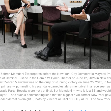
Zohran Mamdani (R) prepares before the New York City Democratic Mayoral Pri
e of Criminal Justice in the Gerald W. Lynch Theater on June 12, 2025 in New Yo
list Zohran Mamdani was on the cusp of stunning victory on June 25, 2025, in Ne
primary -- pummeling his scandal-scarred establishment rival in a race seen as a
cratic Party. Results were not yet final. But Mamdani -- who is just 33 and wou
 mayor -- had such a commanding lead that his biggest rival, former New York go
ded defeat overnight. (Photo by Vincent ALBAN / POOL / AFP)
The New York