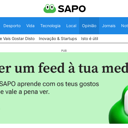
Desporto
Vida
Tecnologia
Local
Opinião
Jornais
Not
 Vais Gostar Disto
Inovação & Startups
Isto é útil