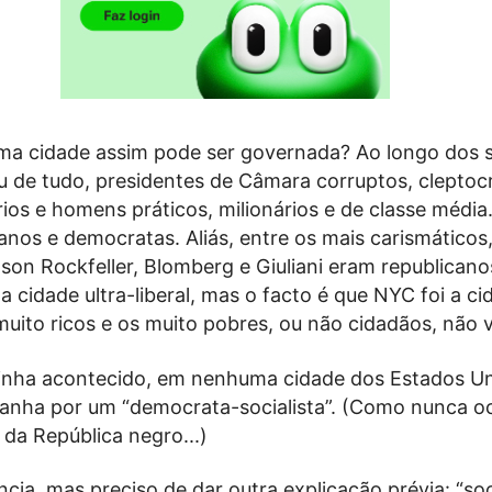
a cidade assim pode ser governada? Ao longo dos 
 de tudo, presidentes de Câmara corruptos, cleptoc
rios e homens práticos, milionários e de classe média.
canos e democratas. Aliás, entre os mais carismáticos,
son Rockfeller, Blomberg e Giuliani eram republicano
 cidade ultra-liberal, mas o facto é que NYC foi a ci
muito ricos e os muito pobres, ou não cidadãos, não 
inha acontecido, em nenhuma cidade dos Estados Uni
 ganha por um “democrata-socialista”. (Como nunca o
da República negro...)
ia, mas preciso de dar outra explicação prévia: “soc