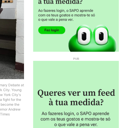
mary Debate at
rk City. Young
w York City's
 fight for the
ld become the
vernor Andrew
 Times