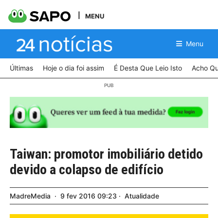
MENU
Menu
Últimas
Hoje o dia foi assim
É Desta Que Leio Isto
Acho Qu
Taiwan: promotor imobiliário detido
devido a colapso de edifício
MadreMedia
9
fev
2016
09:23
Atualidade