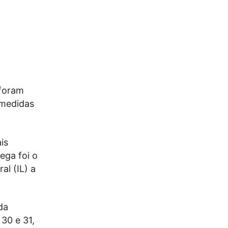
 foram
 medidas
is
ega foi o
al (IL) a
da
30 e 31,