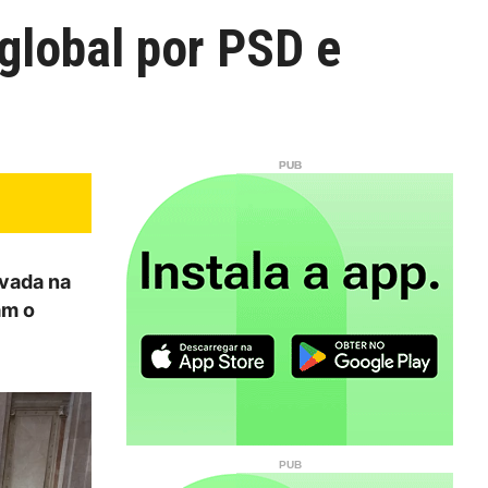
global por PSD e
ovada na
am o