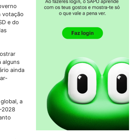
overno
a votação
PSD e do
das
ostrar
á alguns
rio ainda
ar-
global, a
4-2028
anto