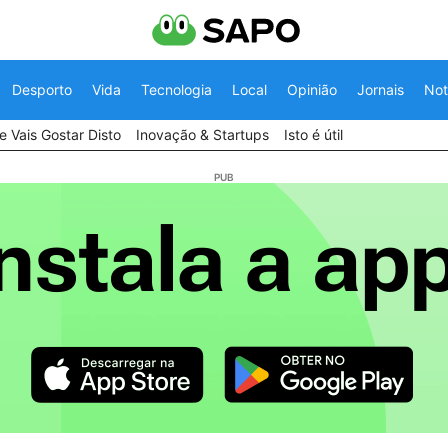
Desporto
Vida
Tecnologia
Local
Opinião
Jornais
Not
 Vais Gostar Disto
Inovação & Startups
Isto é útil