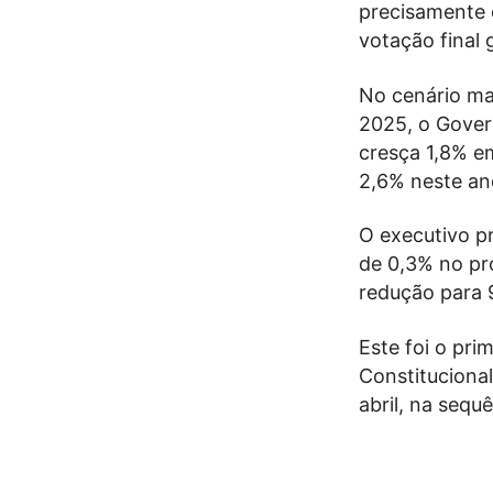
precisamente 
votação final 
No cenário m
2025, o Gover
cresça 1,8% e
2,6% neste an
O executivo p
de 0,3% no pró
redução para 
Este foi o pr
Constituciona
abril, na sequ