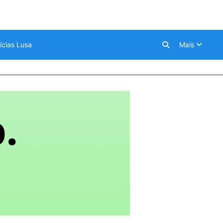
ícias Lusa
Mais