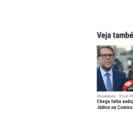
Veja tamb
Atualidade
·
31
jul
2
Chega falha audiç
Júdice na Comis