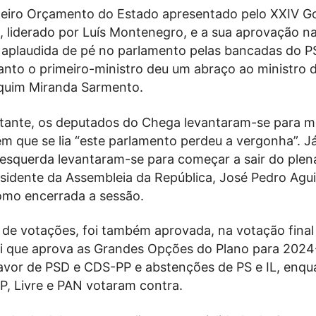
imeiro Orçamento do Estado apresentado pelo XXIV G
l, liderado por Luís Montenegro, e a sua aprovação n
oi aplaudida de pé no parlamento pelas bancadas do 
nto o primeiro-ministro deu um abraço ao ministro 
quim Miranda Sarmento.
ante, os deputados do Chega levantaram-se para m
m que se lia “este parlamento perdeu a vergonha”. J
esquerda levantaram-se para começar a sair do plená
esidente da Assembleia da República, José Pedro Agui
omo encerrada a sessão.
de votações, foi também aprovada, na votação final 
ei que aprova as Grandes Opções do Plano para 202
avor de PSD e CDS-PP e abstenções de PS e IL, enqu
P, Livre e PAN votaram contra.