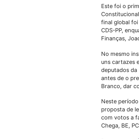
Este foi o pr
Constituciona
final global f
CDS-PP, enqua
Finanças, Joa
No mesmo inst
uns cartazes e
deputados da 
antes de o pr
Branco, dar c
Neste período 
proposta de l
com votos a f
Chega, BE, PC