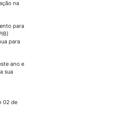
ação na
ento para
PIB)
nua para
ste ano e
 a sua
m 02 de