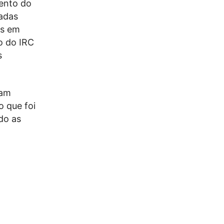
ento do
adas
es em
o do IRC
s
ram
 que foi
do as