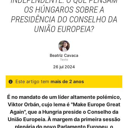
OS HÚNGAROS SOBRE A
PRESIDÊNCIA DO CONSELHO DA
UNIÃO EUROPEIA?
Beatriz Cavaca
Texto
26
jul
2024
Este artigo tem
mais de 2 anos
É no mandato de um líder altamente polémico,
Viktor Orbán, cujo lema é "Make Europe Great
Again", que a Hungria preside o Conselho da
União Europeia. À margem da primeira sessão
plenária do novo Parlamento Europeu, o