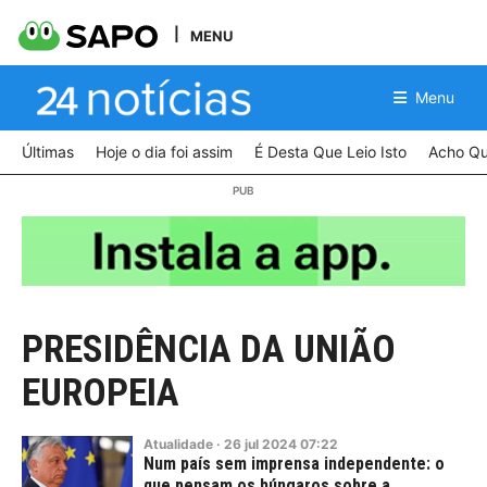
MENU
Menu
Últimas
Hoje o dia foi assim
É Desta Que Leio Isto
Acho Qu
PRESIDÊNCIA DA UNIÃO
EUROPEIA
Atualidade
·
26
jul
2024
07:22
Num país sem imprensa independente: o
que pensam os húngaros sobre a