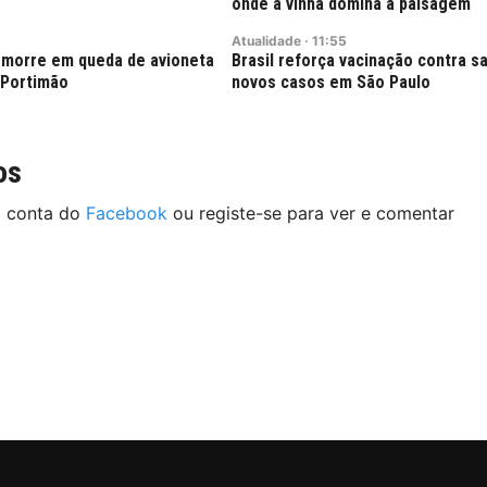
onde a vinha domina a paisagem
Atualidade
·
11:55
s morre em queda de avioneta
Brasil reforça vacinação contra 
 Portimão
novos casos em São Paulo
os
a conta do
Facebook
ou registe-se para ver e comentar