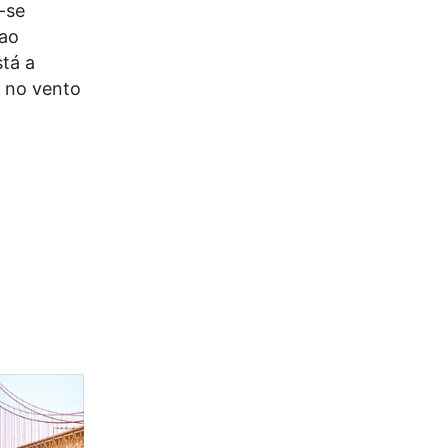
-se
 ao
tá a
s no vento