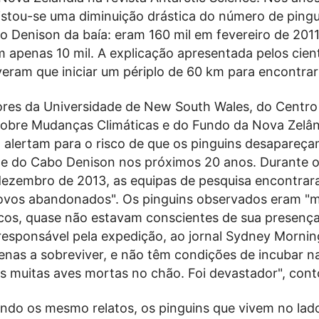
gistou-se uma diminuição drástica do número de ping
o Denison da baía: eram 160 mil em fevereiro de 201
 apenas 10 mil. A explicação apresentada pelos cient
veram que iniciar um périplo de 60 km para encontra
ores da Universidade de New South Wales, do Centro
sobre Mudanças Climáticas e do Fundo da Nova Zelâ
 alertam para o risco de que os pinguins desapareç
 do Cabo Denison nos próximos 20 anos. Durante 
dezembro de 2013, as equipas de pesquisa encontra
ovos abandonados". Os pinguins observados eram "m
icos, quase não estavam conscientes de sua presença
responsável pela expedição, ao jornal Sydney Mornin
penas a sobreviver, e não têm condições de incubar n
s muitas aves mortas no chão. Foi devastador", cont
ndo os mesmo relatos, os pinguins que vivem no lado