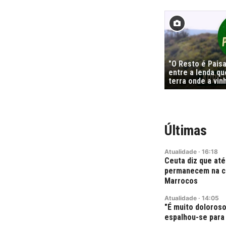
"O Resto é Pais
entre a lenda qu
terra onde a vi
Últimas
Atualidade
·
16:18
Ceuta diz que até
permanecem na ci
Marrocos
Atualidade
·
14:05
"É muito doloroso
espalhou-se para 