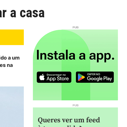
r a casa
ido a um
es na