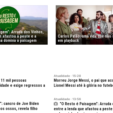
agem": Arruda dos Vinhos,
e afastou a peste e a
Carlos Paião: uma vida que não
nha domina a paisagem
em playback
Atualidade
·
15:28
 11 mil pessoas
Morreu Jorge Messi, o pai que a
dade e exige regressos a
Lionel Messi até à glória no futeb
Atualidade
·
13:56
": cancro de Joe Biden
"O Resto é Paisagem": Arruda 
os ossos, revela filho
entre a lenda que afastou a peste 