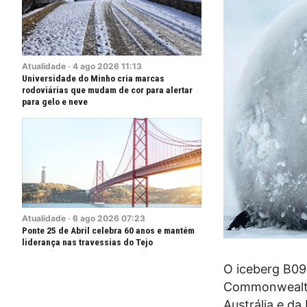
Atualidade
·
4
ago
2026
11:13
Universidade do Minho cria marcas
rodoviárias que mudam de cor para alertar
para gelo e neve
Atualidade
·
6
ago
2026
07:23
Ponte 25 de Abril celebra 60 anos e mantém
liderança nas travessias do Tejo
O iceberg B09
Commonwealth,
Austrália e da