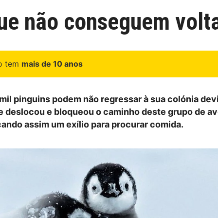
que não conseguem volta
go tem
mais de 10 anos
mil pinguins podem não regressar à sua colónia dev
e deslocou e bloqueou o caminho deste grupo de av
rçando assim um exílio para procurar comida.