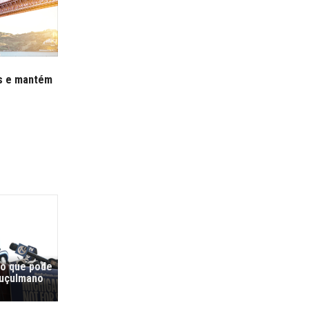
os e mantém
co que pode
muçulmano