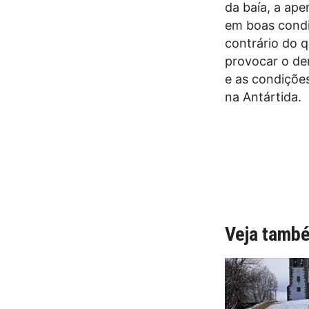
da baía, a ap
em boas condi
contrário do 
provocar o de
e as condições
na Antártida.
Veja tamb