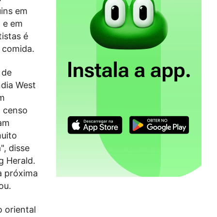
uins em
1 e em
istas é
r comida.
 de
ndia West
am
o censo
ram
uito
", disse
g Herald.
a próxima
ou.
 oriental