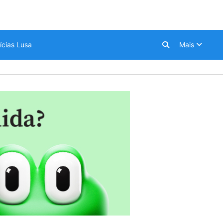
ícias Lusa
Mais