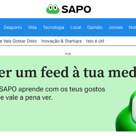
Desporto
Vida
Tecnologia
Local
Opinião
Jornais
Not
 Vais Gostar Disto
Inovação & Startups
Isto é útil