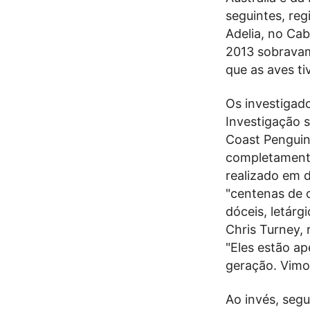
seguintes, re
Adelia, no Cab
2013 sobravam
que as aves ti
Os investigad
Investigação 
Coast Penguin
completamente
realizado em 
"centenas de 
dóceis, letárg
Chris Turney, 
"Eles estão a
geração. Vimo
Ao invés, segu