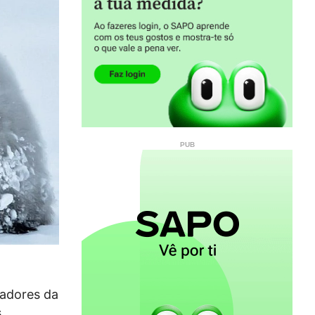
gadores da
s