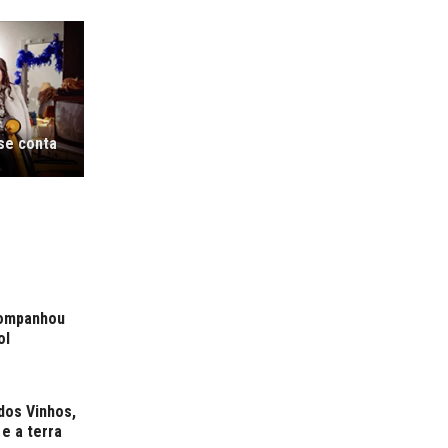
 se conta
companhou
ol
dos Vinhos,
e a terra