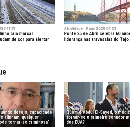
026
11:13
Atualidade
·
6
ago
2026
07:23
Minho cria marcas
Ponte 25 de Abril celebra 60 an
udam de cor para alertar
liderança nas travessias do Tejo
ue
"Quando desejo, capacidade
Quem é Abdul El-Sayed, o médi
e alinham, qualquer
tornar-se o primeiro senador 
de tornar-se criminosa"
dos EUA?