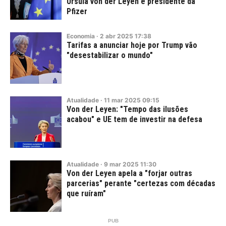
Ursula von der Leyen e presidente da
Pfizer
Economia
·
2
abr
2025
17:38
Tarifas a anunciar hoje por Trump vão
"desestabilizar o mundo"
Atualidade
·
11
mar
2025
09:15
Von der Leyen: "Tempo das ilusões
acabou" e UE tem de investir na defesa
Atualidade
·
9
mar
2025
11:30
Von der Leyen apela a "forjar outras
parcerias" perante "certezas com décadas
que ruíram"