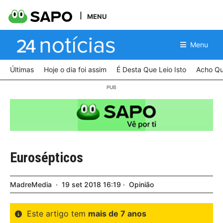
MENU
Menu
Últimas
Hoje o dia foi assim
É Desta Que Leio Isto
Acho Qu
Eurosépticos
MadreMedia
19
set
2018
16:19
Opinião
Este artigo tem
mais de 7 anos