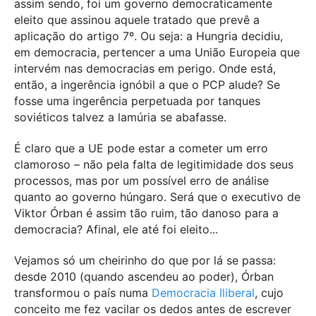
assim sendo, foi um governo democraticamente
eleito que assinou aquele tratado que prevê a
aplicação do artigo 7º. Ou seja: a Hungria decidiu,
em democracia, pertencer a uma União Europeia que
intervém nas democracias em perigo. Onde está,
então, a ingerência ignóbil a que o PCP alude? Se
fosse uma ingerência perpetuada por tanques
soviéticos talvez a lamúria se abafasse.
É claro que a UE pode estar a cometer um erro
clamoroso – não pela falta de legitimidade dos seus
processos, mas por um possível erro de análise
quanto ao governo húngaro. Será que o executivo de
Viktor Órban é assim tão ruim, tão danoso para a
democracia? Afinal, ele até foi eleito...
Vejamos só um cheirinho do que por lá se passa:
desde 2010 (quando ascendeu ao poder), Órban
transformou o país numa
Democracia Iliberal
, cujo
conceito me fez vacilar os dedos antes de escrever