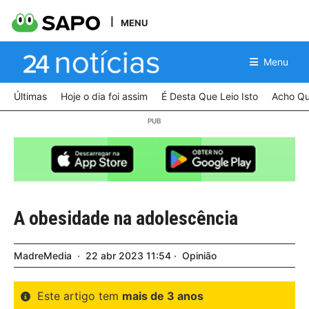
MENU
Menu
Últimas
Hoje o dia foi assim
É Desta Que Leio Isto
Acho Qu
A obesidade na adolescência
MadreMedia
22
abr
2023
11:54
Opinião
Este artigo tem
mais de 3 anos