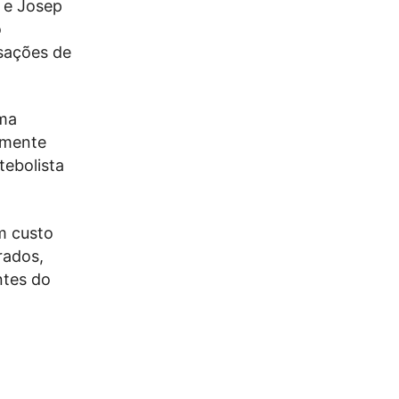
 e Josep
o
usações de
uma
almente
tebolista
m custo
rados,
ntes do