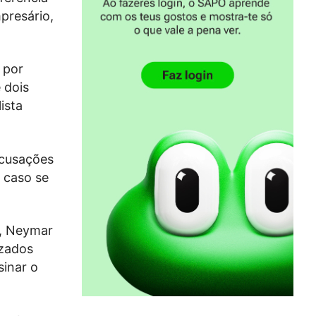
presário,
 por
 dois
ista
acusações
 caso se
a, Neymar
izados
sinar o