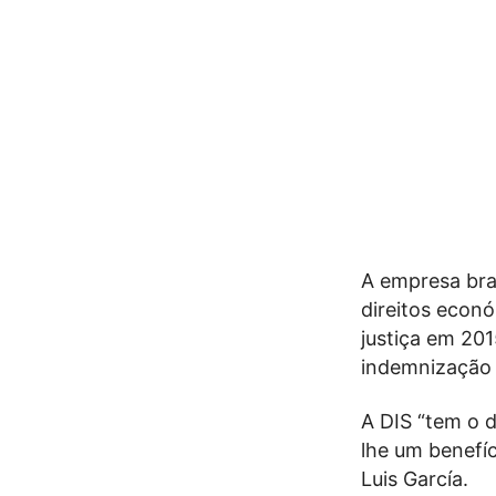
A empresa bras
direitos econ
justiça em 20
indemnização d
A DIS “tem o d
lhe um benefíc
Luis García.