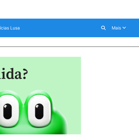
ícias Lusa
Mais