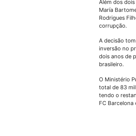
Além dos dois
María Bartomeu
Rodrigues Filh
corrupção.
A decisão toma
inversão no pr
dois anos de p
brasileiro.
O Ministério 
total de 83 m
tendo o resta
FC Barcelona d