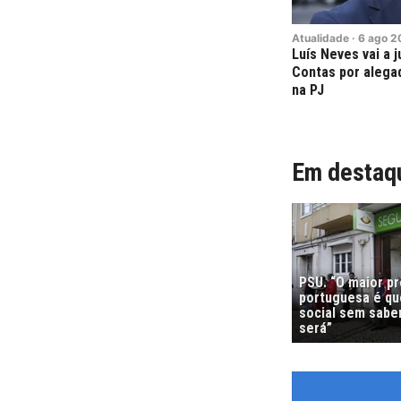
Atualidade
·
6
ago
2
Luís Neves vai a 
Contas por alegad
na PJ
Em destaq
PSU. “O maior p
portuguesa é que
social sem sabe
será”