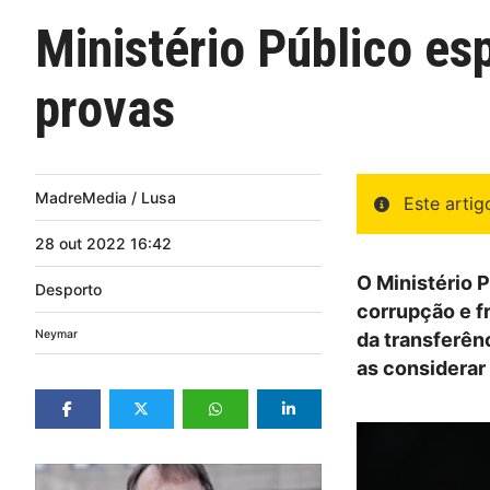
Ministério Público es
provas
MadreMedia / Lusa
Este arti
28
out
2022
16:42
O Ministério 
Desporto
corrupção e f
Neymar
da transferênc
as considerar