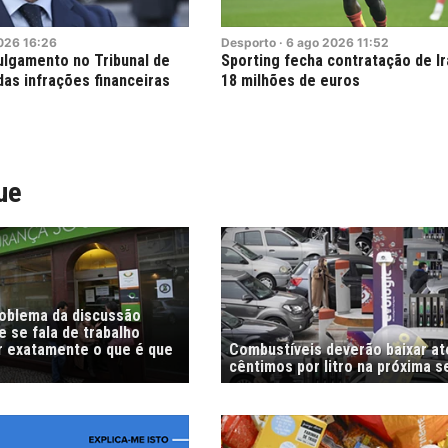
026
16:26
Desporto
·
6
ago
2026
11:52
julgamento no Tribunal de
Sporting fecha contratação de I
as infrações financeiras
18 milhões de euros
ue
roblema da discussão
 se fala de trabalho
r exatamente o que é que
Combustíveis deverão baixar at
cêntimos por litro na próxima 