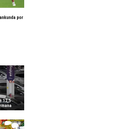
rankunda por
é 12,5
semana