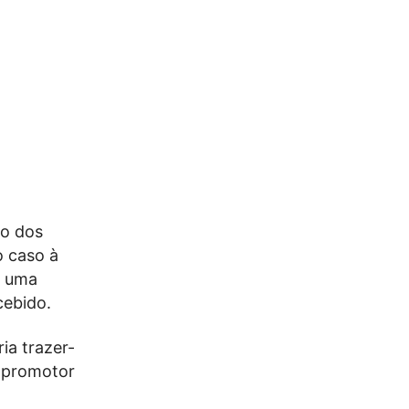
to dos
o caso à
o uma
cebido.
ia trazer-
o promotor