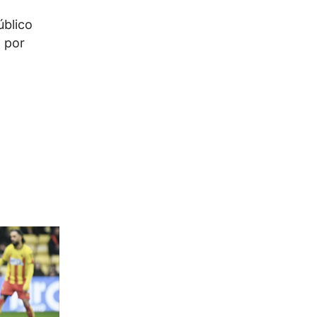
úblico
 por