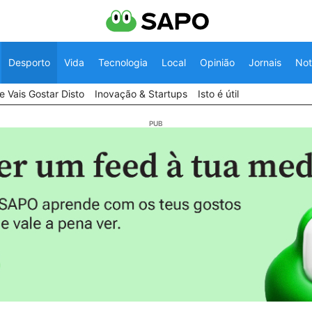
Desporto
Vida
Tecnologia
Local
Opinião
Jornais
Not
 Vais Gostar Disto
Inovação & Startups
Isto é útil