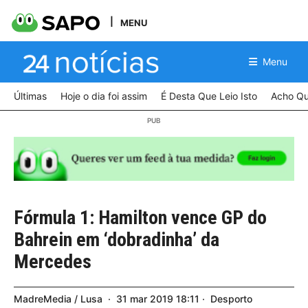
MENU
Menu
Últimas
Hoje o dia foi assim
É Desta Que Leio Isto
Acho Qu
Fórmula 1: Hamilton vence GP do
Bahrein em ‘dobradinha’ da
Mercedes
MadreMedia / Lusa
31
mar
2019
18:11
Desporto