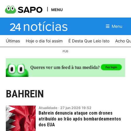
MENU
Menu
Últimas
Hoje o dia foi assim
É Desta Que Leio Isto
Acho Qu
BAHREIN
Atualidade
·
27
jun
2026
19:52
Bahrein denuncia ataque com drones
atribuído ao Irão após bombardeamentos
dos EUA