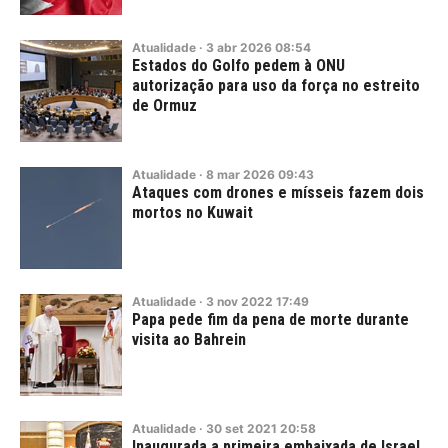
Atualidade
·
3
abr
2026
08:54
Estados do Golfo pedem à ONU
autorização para uso da força no estreito
de Ormuz
Atualidade
·
8
mar
2026
09:43
Ataques com drones e mísseis fazem dois
mortos no Kuwait
Atualidade
·
3
nov
2022
17:49
Papa pede fim da pena de morte durante
visita ao Bahrein
Atualidade
·
30
set
2021
20:58
Inaugurada a primeira embaixada de Israel