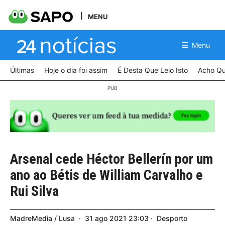
MENU
Menu
Últimas
Hoje o dia foi assim
É Desta Que Leio Isto
Acho Qu
Arsenal cede Héctor Bellerín por um
ano ao Bétis de William Carvalho e
Rui Silva
MadreMedia / Lusa
31
ago
2021
23:03
Desporto