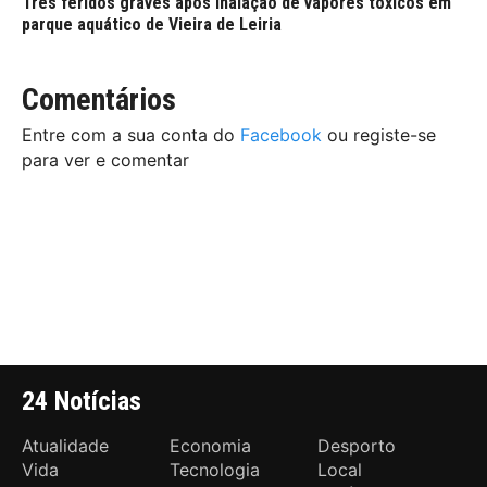
Três feridos graves após inalação de vapores tóxicos em
parque aquático de Vieira de Leiria
Comentários
Entre com a sua conta do
Facebook
ou registe-se
para ver e comentar
24 Notícias
Atualidade
Economia
Desporto
Vida
Tecnologia
Local