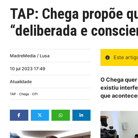
TAP: Chega propõe qu
“deliberada e conscie
MadreMedia / Lusa
Este arti
10
jul
2023
17:49
O Chega quer 
Atualidade
existiu inter
TAP
Chega
CPI
que aconteceu