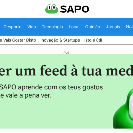
Desporto
Vida
Tecnologia
Local
Opinião
Jornais
Not
 Vais Gostar Disto
Inovação & Startups
Isto é útil