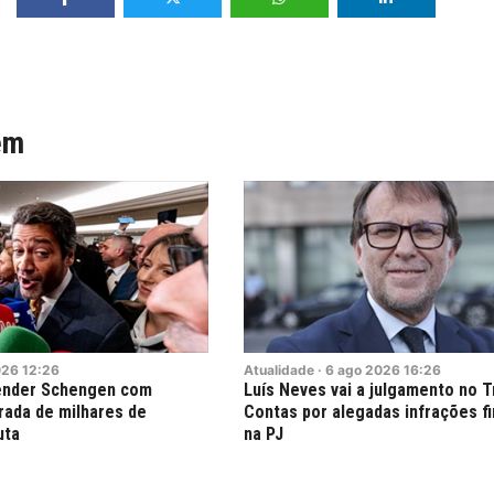
ém
026
12:26
Atualidade
·
6
ago
2026
16:26
ender Schengen com
Luís Neves vai a julgamento no T
rada de milhares de
Contas por alegadas infrações f
uta
na PJ