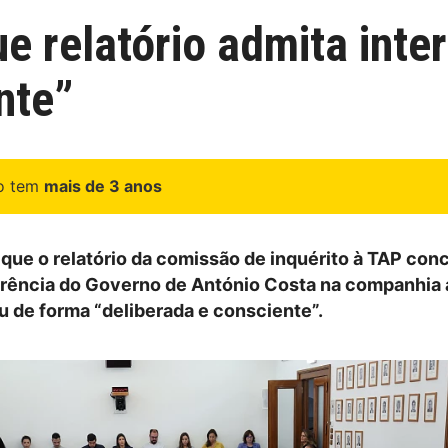
e relatório admita inte
nte”
go tem
mais de 3 anos
que o relatório da comissão de inquérito à TAP con
ferência do Governo de António Costa na companhia 
 de forma “deliberada e consciente”.