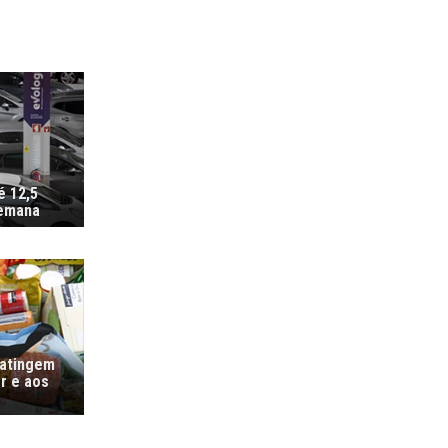
é 12,5
semana
 atingem
r e aos