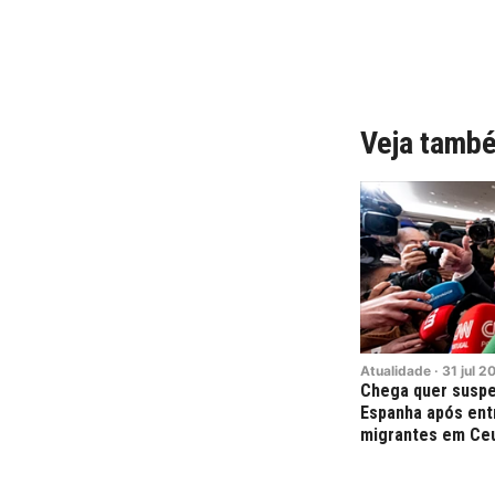
Veja tamb
Atualidade
·
31
jul
2
Chega quer susp
Espanha após ent
migrantes em Ce