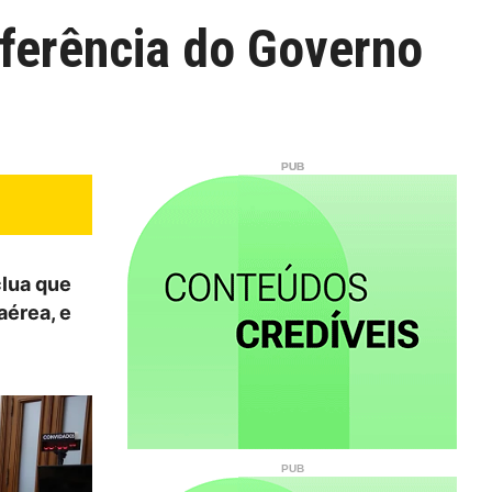
rferência do Governo
clua que
aérea, e