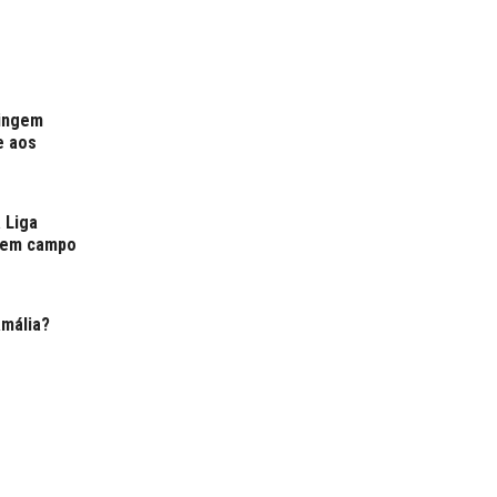
tingem
e aos
 Liga
s em campo
Amália?