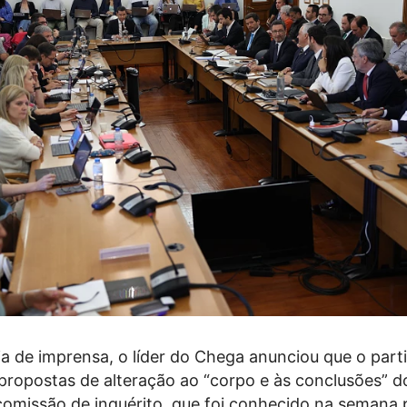
a de imprensa, o líder do Chega anunciou que o parti
propostas de alteração ao “corpo e às conclusões” do
 comissão de inquérito, que foi conhecido na semana 