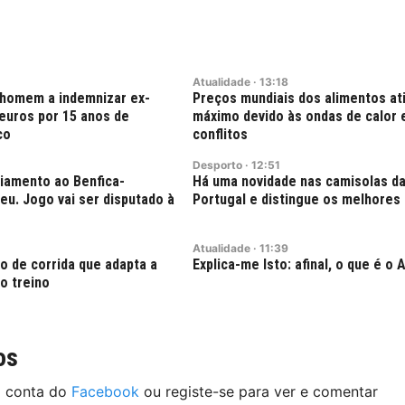
Atualidade
·
13:18
 homem a indemnizar ex-
Preços mundiais dos alimentos a
euros por 15 anos de
máximo devido às ondas de calor 
co
conflitos
Desporto
·
12:51
ciamento ao Benfica-
Há uma novidade nas camisolas da
u. Jogo vai ser disputado à
Portugal e distingue os melhore
Atualidade
·
11:39
o de corrida que adapta a
Explica-me Isto: afinal, o que é o 
o treino
os
a conta do
Facebook
ou registe-se para ver e comentar