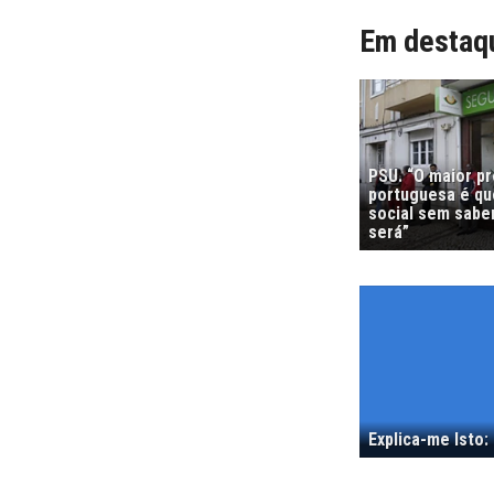
Em destaq
PSU. “O maior p
portuguesa é que
social sem sabe
será”
Explica-me Isto: 