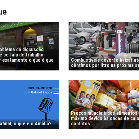
ue
roblema da discussão
 se fala de trabalho
r exatamente o que é que
Combustíveis deverão baixar at
cêntimos por litro na próxima 
Preços mundiais dos alimentos
máximo devido às ondas de calo
afinal, o que é o Amália?
conflitos