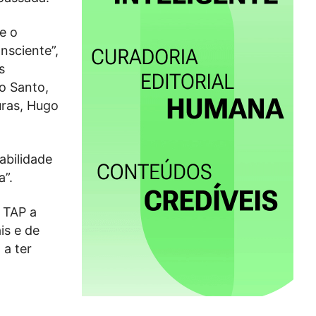
e o
nsciente”,
s
no Santo,
uras, Hugo
abilidade
a”.
 TAP a
is e de
 a ter