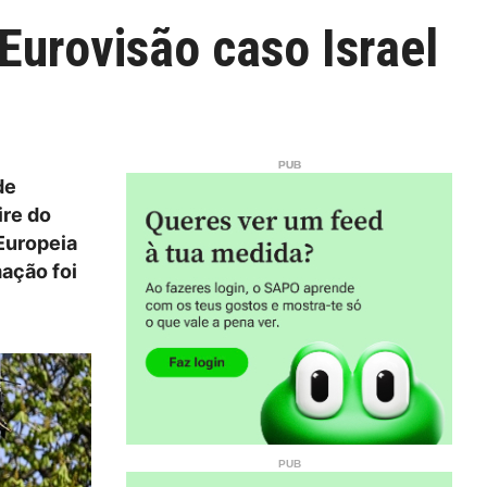
Eurovisão caso Israel
de
ire do
 Europeia
mação foi