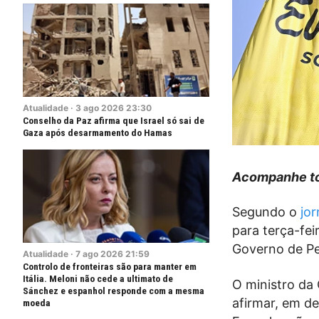
Atualidade
·
3
ago
2026
23:30
Conselho da Paz afirma que Israel só sai de
Gaza após desarmamento do Hamas
Acompanhe to
Segundo o
jor
para terça-fei
Governo de Pe
Atualidade
·
7
ago
2026
21:59
Controlo de fronteiras são para manter em
Itália. Meloni não cede a ultimato de
O ministro da 
Sánchez e espanhol responde com a mesma
afirmar, em de
moeda