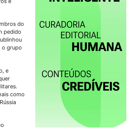
vos e
embros do
m pedido
sublinhou
a o grupo
o, e
quer
itares.
onais como
 Rússia
po