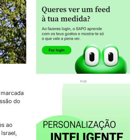
o marcada
essão do
es ao
Israel,