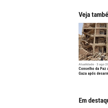
Veja tamb
Atualidade
·
3
ago
2
Conselho da Paz a
Gaza após desar
Em destaq