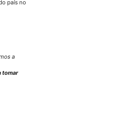
do país no
amos a
 a tomar