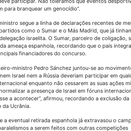
eve participar. Não toleramos que eventos desporti
am para branquear um genocídio”.
ministro segue a linha de declarações recentes de m
partidos como o Sumar e o Más Madrid, que já tinha
delegação israelita. O Sumar, parceiro de coligação, 
 da ameaça espanhola, recordando que o país integr
rincipais financiadores do concurso.
meiro-ministro Pedro Sánchez juntou-se ao moviment
nem Israel nem a Rússia deveriam participar em qual
ternacional enquanto não cessarem as suas ações mil
normalizar a presença de Israel em fóruns internaci
sse a acontecer”, afirmou, recordando a exclusão da
o da Ucrânia.
e a eventual retirada espanhola já extravasou o cam
paralelismos a serem feitos com outras competições