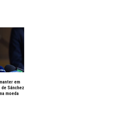
 manter em
to de Sánchez
sma moeda