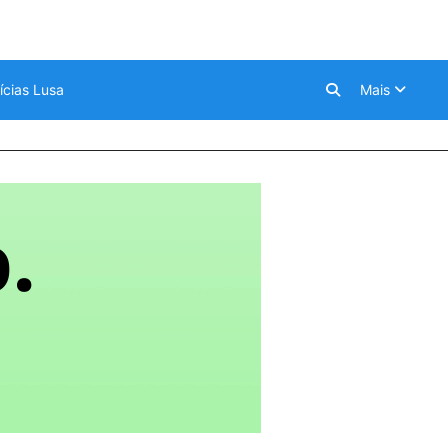
ícias Lusa
Mais