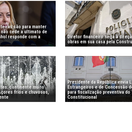
nteiras são para manter
i não cede a ultimato de
nhol responde com a
Diretor financeiro nega à direç
obras em sua casa pela Constr
Presidente da República envia L
stes: continente muito
Estrangeiros e de Concessão d
Açores frios e chuvosos,
para fiscalização preventiva do 
ente
Constitucional