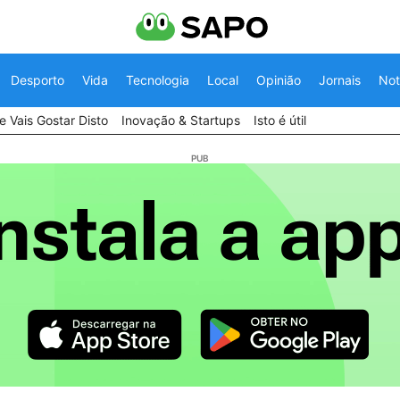
Desporto
Vida
Tecnologia
Local
Opinião
Jornais
Not
 Vais Gostar Disto
Inovação & Startups
Isto é útil