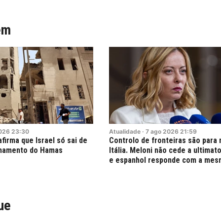
ém
026
23:30
Atualidade
·
7
ago
2026
21:59
firma que Israel só sai de
Controlo de fronteiras são para
mamento do Hamas
Itália. Meloni não cede a ultima
e espanhol responde com a me
ue