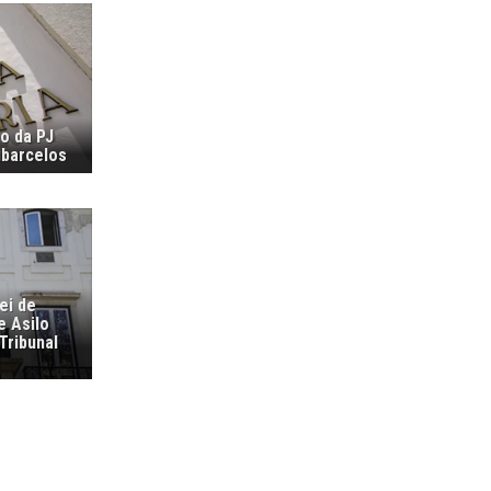
ão da PJ
ubarcelos
ei de
e Asilo
Tribunal