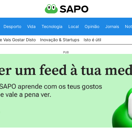
Desporto
Vida
Tecnologia
Local
Opinião
Jornais
Not
 Vais Gostar Disto
Inovação & Startups
Isto é útil