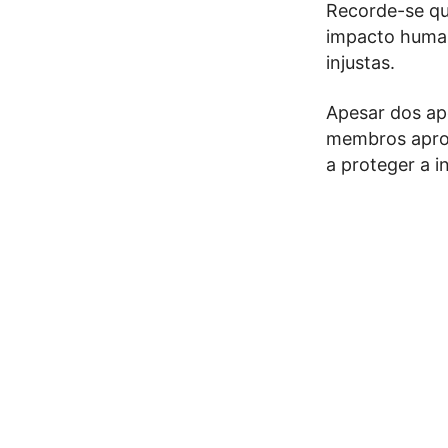
Recorde-se que
impacto humani
injustas.
Apesar dos ape
membros aprov
a proteger a 