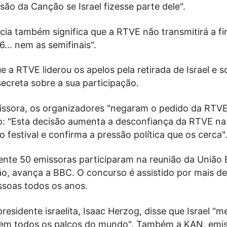
isão da Canção se Israel fizesse parte dele".
cia também significa que a RTVE não transmitirá a fi
... nem as semifinais".
 a RTVE liderou os apelos pela retirada de Israel e so
ecreta sobre a sua participação.
ssora, os organizadores "negaram o pedido da RTVE
: "Esta decisão aumenta a desconfiança da RTVE na
 festival e confirma a pressão política que os cerca"
te 50 emissoras participaram na reunião da União 
ão, avança a BBC. O concurso é assistido por mais de
ssoas todos os anos.
residente israelita, Isaac Herzog, disse que Israel "m
em todos os palcos do mundo". Também a KAN, emis