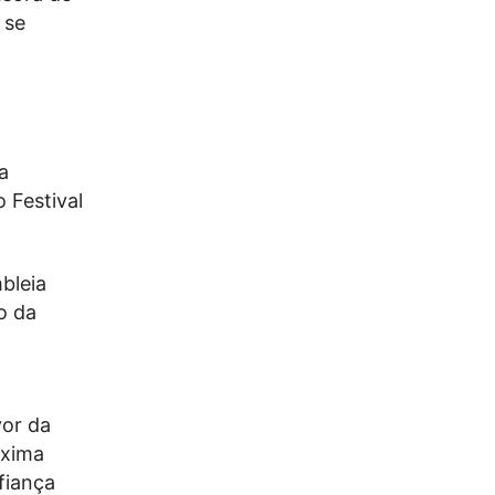
 se
a
 Festival
bleia
o da
vor da
óxima
fiança