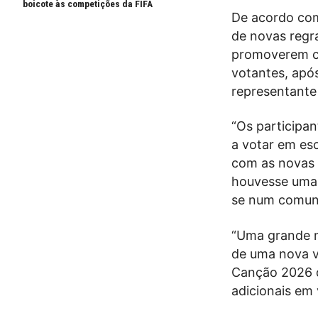
boicote às competições da FIFA
De acordo co
de novas regr
promoverem ca
votantes, após
representante
“Os participa
a votar em esc
com as novas 
houvesse uma 
se num comun
“Uma grande 
de uma nova v
Canção 2026 d
adicionais em 