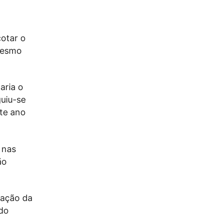
cotar o
 mesmo
aria o
uiu-se
ste ano
 nas
ão
ração da
do