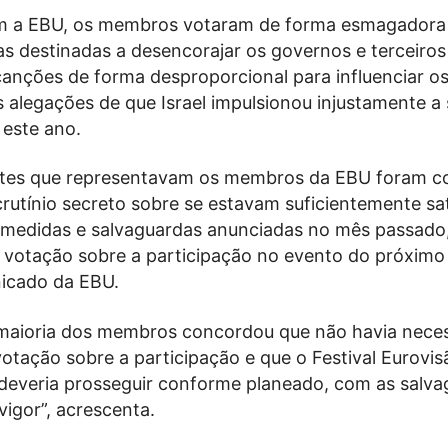
m a EBU, os membros votaram de forma esmagadora 
as destinadas a desencorajar os governos e terceiros
nções de forma desproporcional para influenciar o
 alegações de que Israel impulsionou injustamente a
 este ano.
ntes que representavam os membros da EBU foram c
rutínio secreto sobre se estavam suficientemente sat
medidas e salvaguardas anunciadas no mês passado
votação sobre a participação no evento do próximo a
icado da EBU.
maioria dos membros concordou que não havia nece
otação sobre a participação e que o Festival Eurovis
everia prosseguir conforme planeado, com as salva
vigor”, acrescenta.