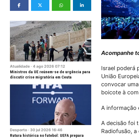
Acompanhe to
Atualidade
·
4
ago
2026
07:12
Israel poderá
Ministros da UE reúnem-se de urgência para
União Europeia
discutir crise migratória em Ceuta
convocar uma 
boicote à com
A informação 
A decisão foi
Desporto
·
30
jul
2026
16:46
Radiofusão, a 
Rutura histórica no futebol: UEFA prepara