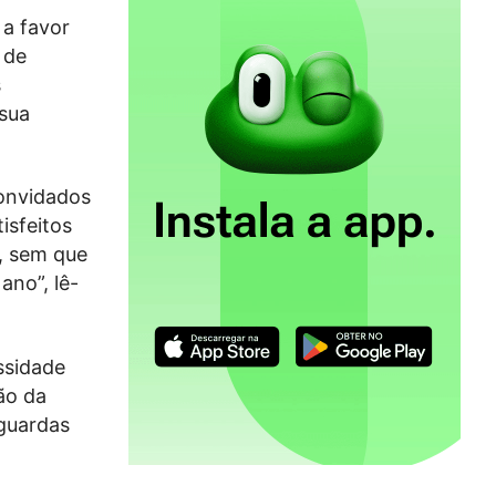
a favor
 de
s
 sua
onvidados
isfeitos
, sem que
no”, lê-
ssidade
ão da
guardas