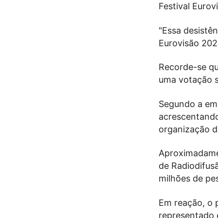
Festival Eurov
"Essa desistên
Eurovisão 2026
Recorde-se que
uma votação s
Segundo a emi
acrescentando
organização do
Aproximadamen
de Radiodifus
milhões de pe
Em reação, o p
representado 