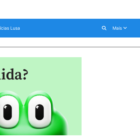
ícias Lusa
Mais