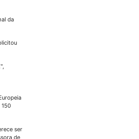
nal da
licitou
",
.
Europeia
 150
erece ser
sora de