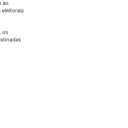
o ao
eleitorais
, os
stinadas