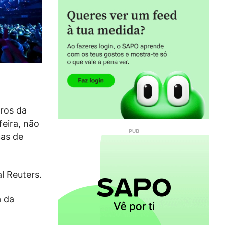
bros da
feira, não
ças de
l Reuters.
a da