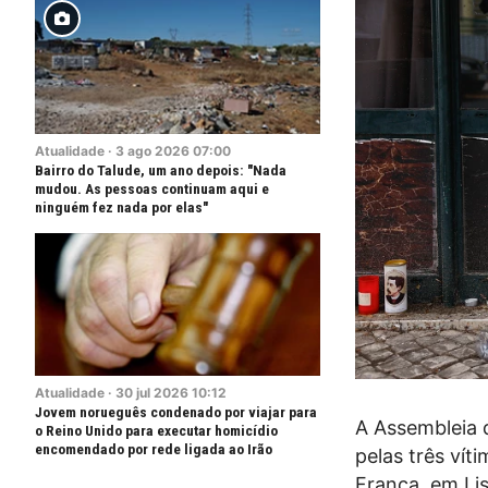
Atualidade
·
3
ago
2026
07:00
Bairro do Talude, um ano depois: "Nada
mudou. As pessoas continuam aqui e
ninguém fez nada por elas"
Atualidade
·
30
jul
2026
10:12
Jovem norueguês condenado por viajar para
A Assembleia 
o Reino Unido para executar homicídio
encomendado por rede ligada ao Irão
pelas três vít
França, em Li