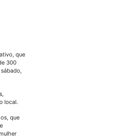
ativo, que
de 300
 sábado,
s,
 local.
nos, que
de
 mulher