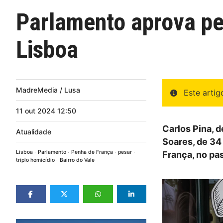
Parlamento aprova pes
Lisboa
MadreMedia / Lusa
Este arti
11
out
2024
12:50
Carlos Pina, d
Atualidade
Soares, de 34 
Lisboa
Parlamento
Penha de França
pesar
França, no pa
triplo homicídio
Bairro do Vale