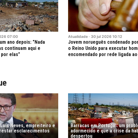
026
07:00
Atualidade
·
30
jul
2026
10:12
 um ano depois: "Nada
Jovem norueguês condenado por 
s continuam aqui e
o Reino Unido para executar hom
 por elas"
encomendado por rede ligada ao 
ue
 Luís Neves, empreiteiro e
Barracas em Portugal: um prob
prestar esclarecimentos
adormecido e que a crise da ha
despertou