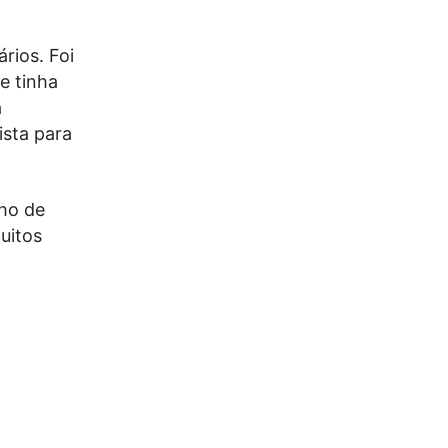
ários. Foi
e tinha
a
ista para
nho de
uitos