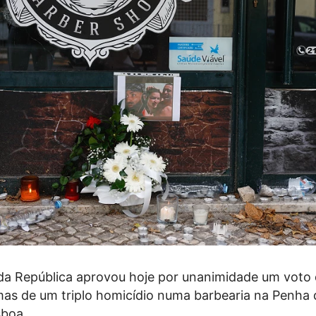
da República aprovou hoje por unanimidade um voto 
imas de um triplo homicídio numa barbearia na Penha 
sboa.