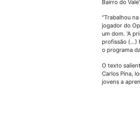
Bairro do Vale”
“Trabalhou na c
jogador do Ope
um dom. ‘A pri
profissão (…)
o programa da 
O texto salien
Carlos Pina, l
jovens a apren