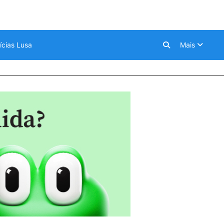
ícias Lusa
Mais