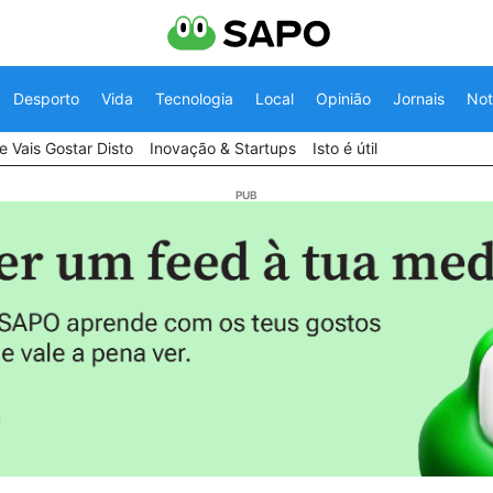
Desporto
Vida
Tecnologia
Local
Opinião
Jornais
Not
 Vais Gostar Disto
Inovação & Startups
Isto é útil