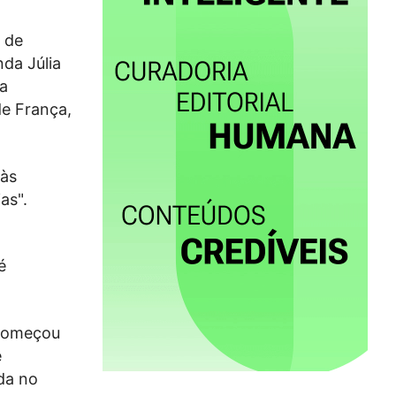
 de
da Júlia
ua
de França,
 às
as".
,
é
“começou
e
ada no