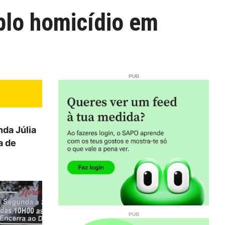
iplo homicídio em
nda Júlia
a de