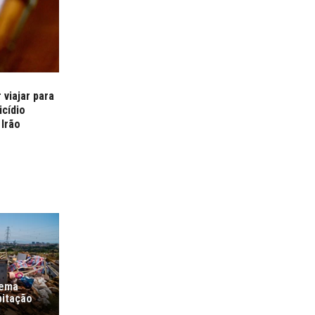
viajar para
icídio
Irão
lema
bitação