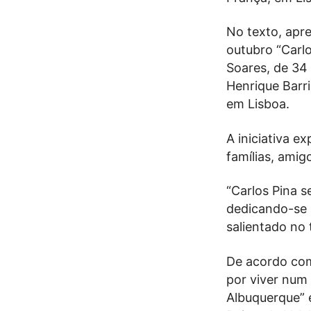
No texto, apr
outubro “Carlo
Soares, de 34
Henrique Barri
em Lisboa.
A iniciativa e
famílias, amig
“Carlos Pina 
dedicando-se a
salientado no 
De acordo com
por viver num
Albuquerque” e