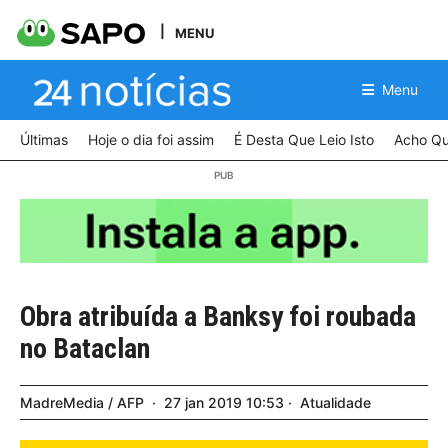
MENU
Menu
Últimas
Hoje o dia foi assim
É Desta Que Leio Isto
Acho Qu
Obra atribuída a Banksy foi roubada
no Bataclan
MadreMedia / AFP
27
jan
2019
10:53
Atualidade