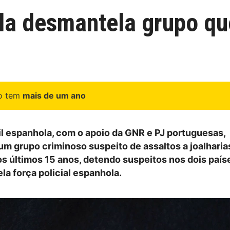
la desmantela grupo que
go tem
mais de um ano
il espanhola, com o apoio da GNR e PJ portuguesas,
m grupo criminoso suspeito de assaltos a joalharia
os últimos 15 anos, detendo suspeitos nos dois país
la força policial espanhola.