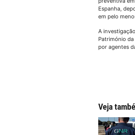
preventiva em
Espanha, depoi
em pelo menos
A investigação
Património da 
por agentes da
Veja tamb