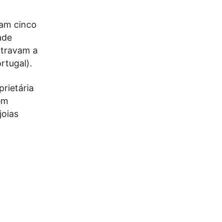
ram cinco
ade
ntravam a
rtugal).
rietária
em
joias