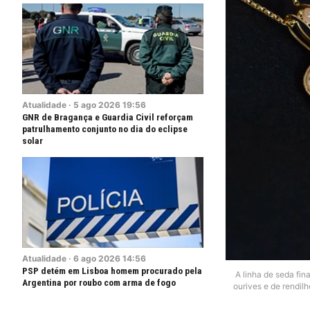
Atualidade
·
5
ago
2026
19:56
GNR de Bragança e Guardia Civil reforçam
patrulhamento conjunto no dia do eclipse
solar
Atualidade
·
6
ago
2026
14:56
PSP detém em Lisboa homem procurado pela
A linha de seda fin
Argentina por roubo com arma de fogo
ourives e de rendil