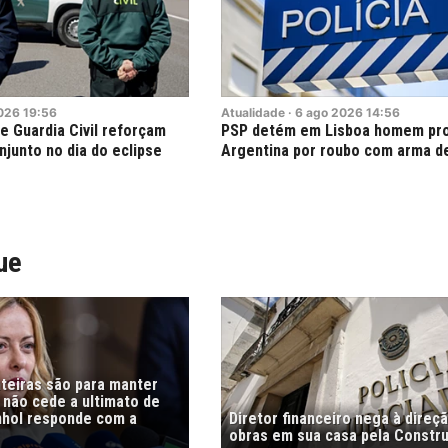
026
19:56
Atualidade
·
6
ago
2026
14:56
e Guardia Civil reforçam
PSP detém em Lisboa homem pro
junto no dia do eclipse
Argentina por roubo com arma d
ue
nteiras são para manter
i não cede a ultimato de
nhol responde com a
Diretor financeiro nega à direç
obras em sua casa pela Constr