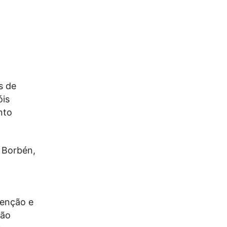
s de
óis
nto
 Borbén,
tenção e
são