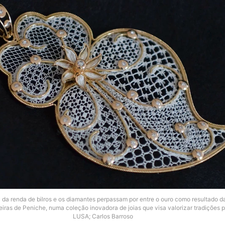
a da renda de bilros e os diamantes perpassam por entre o ouro como resultado d
heiras de Peniche, numa coleção inovadora de joias que visa valorizar tradições 
LUSA; Carlos Barroso