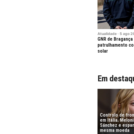
Atualidade
·
5
ago
2
GNR de Bragança 
patrulhamento con
solar
Em destaq
Controlo de fro
em Itália. Melon
Sánchez e espa
mesma moeda