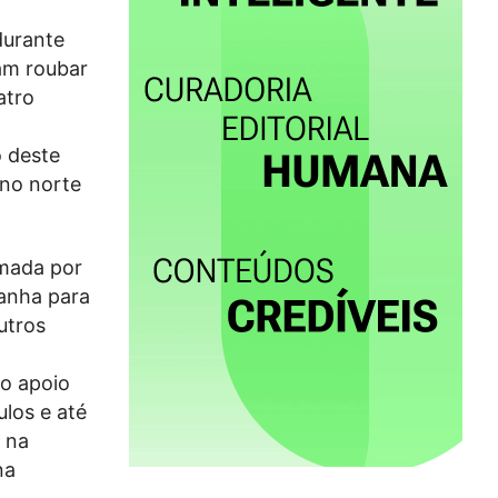
durante
am roubar
atro
o deste
 no norte
rmada por
panha para
utros
o apoio
ulos e até
 na
na