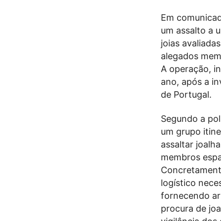
Em comunicado,
um assalto a 
joias avaliada
alegados mem
A operação, int
ano, após a in
de Portugal.
Segundo a polí
um grupo itin
assaltar joalh
membros espa
Concretamente
logístico nece
fornecendo ar
procura de joa