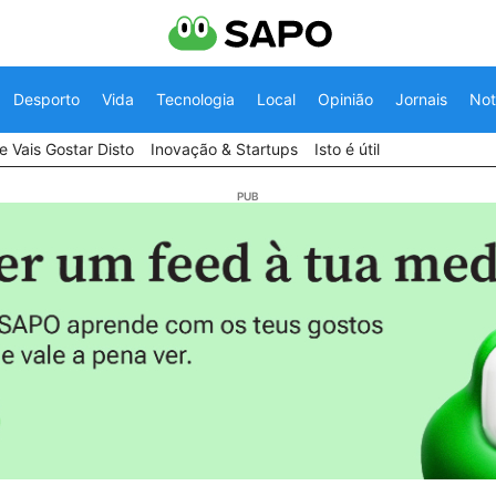
Desporto
Vida
Tecnologia
Local
Opinião
Jornais
Not
 Vais Gostar Disto
Inovação & Startups
Isto é útil