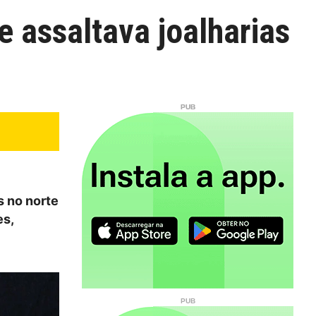
 assaltava joalharias
s no norte
es,