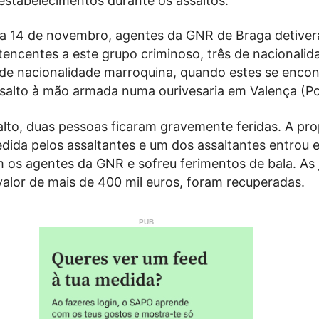
 estabelecimentos durante os assaltos.
a 14 de novembro, agentes da GNR de Braga detive
tencentes a este grupo criminoso, três de nacionalid
is de nacionalidade marroquina, quando estes se enco
ssalto à mão armada numa ourivesaria em Valença (Po
lto, duas pessoas ficaram gravemente feridas. A prop
redida pelos assaltantes e um dos assaltantes entrou 
 os agentes da GNR e sofreu ferimentos de bala. As 
valor de mais de 400 mil euros, foram recuperadas.