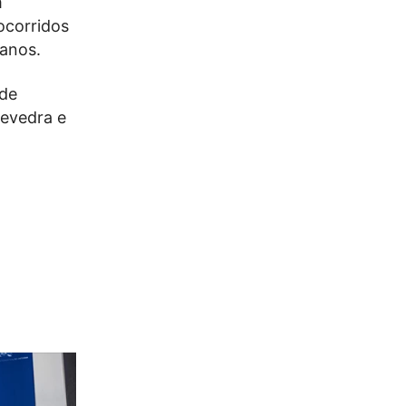
m
ocorridos
 anos.
 de
tevedra e