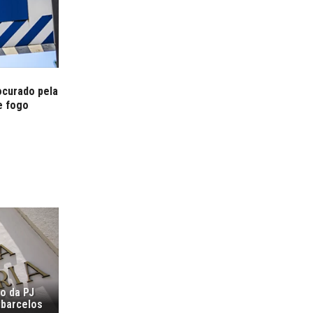
curado pela
e fogo
ão da PJ
ubarcelos