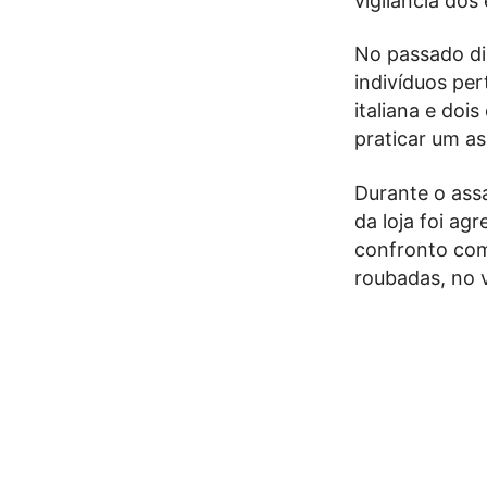
vigilância dos
No passado di
indivíduos per
italiana e do
praticar um a
Durante o assa
da loja foi ag
confronto com
roubadas, no 