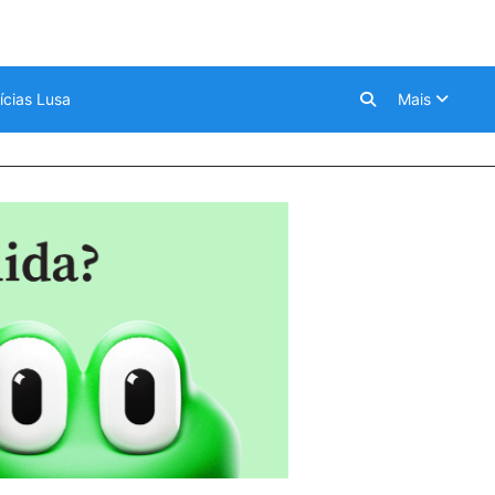
ícias Lusa
Mais