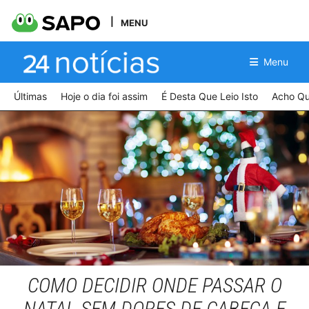
MENU
Menu
Últimas
Hoje o dia foi assim
É Desta Que Leio Isto
Acho Qu
Canva
COMO DECIDIR ONDE PASSAR O
NATAL SEM DORES DE CABEÇA E