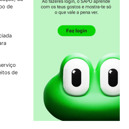
po de
ciada
ara
serviço
eitos de