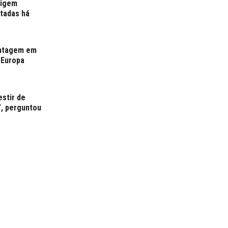
xigem
rtadas há
antagem em
 Europa
estir de
”, perguntou