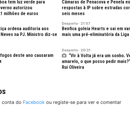
boa tem luz verde para
Câmaras de Penacova e Penela e
verno autorizou
respostas à IP sobre estradas co
21 milhões de euros
seis meses
Desporto
·
21:57
tiça ordena auditoria aos
Benfica goleia Hearts e sai em v
Neves na PJ. Ministro diz-se
mais uma pré-eliminatória da Liga
Desporto
·
20:31
 fogos deste ano causaram
“Vir à Volta já era um sonho. V
a
amarelo, o que posso pedir mais?
Rui Oliveira
os
a conta do
Facebook
ou registe-se para ver e comentar