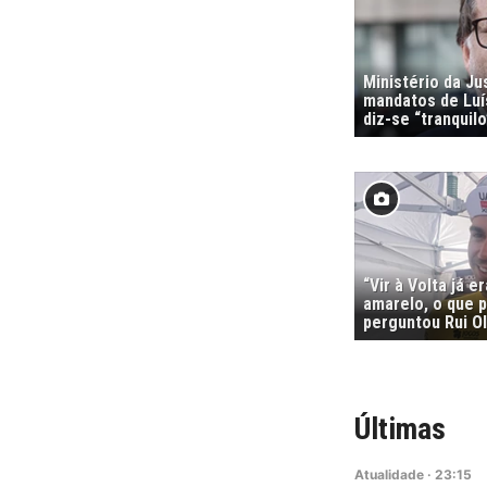
Ministério da Ju
mandatos de Luí
diz-se “tranquilo
“Vir à Volta já e
amarelo, o que p
perguntou Rui Ol
Últimas
Atualidade
·
23:15