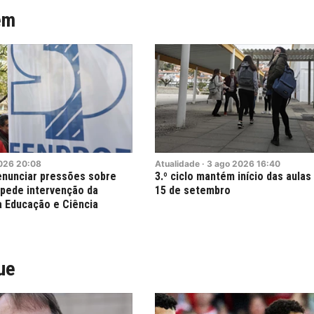
ém
026
20:08
Atualidade
·
3
ago
2026
16:40
denunciar pressões sobre
3.º ciclo mantém início das aulas
 pede intervenção da
15 de setembro
a Educação e Ciência
ue