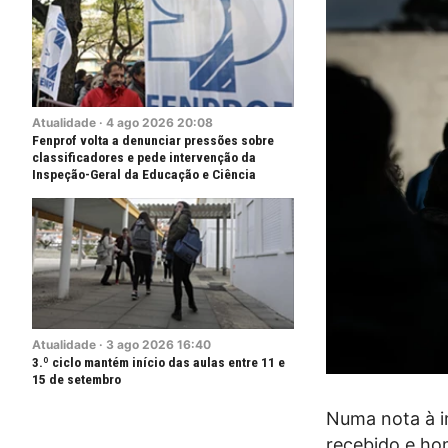
Atualidade
·
4
ago
2026
20:08
Fenprof volta a denunciar pressões sobre
classificadores e pede intervenção da
Inspeção-Geral da Educação e Ciência
Atualidade
·
3
ago
2026
16:40
3.º ciclo mantém início das aulas entre 11 e
15 de setembro
Numa nota à im
recebido e ho