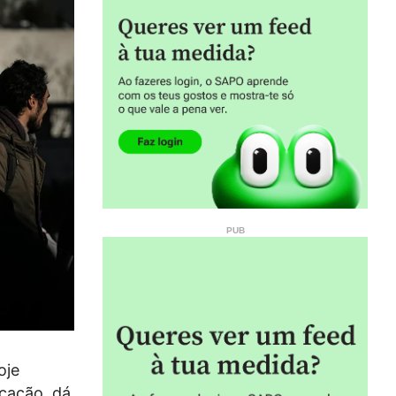
oje
cação, dá