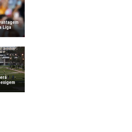
 vantagem
a Liga
verá
 exigem