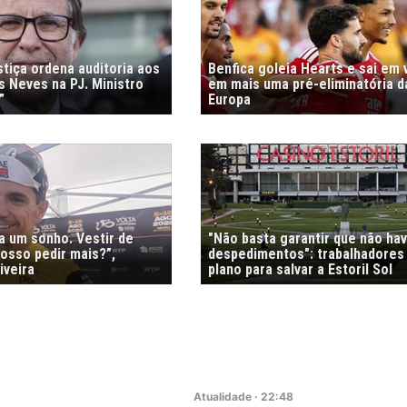
stiça ordena auditoria aos
Benfica goleia Hearts e sai em
s Neves na PJ. Ministro
em mais uma pré-eliminatória d
”
Europa
ra um sonho. Vestir de
"Não basta garantir que não ha
osso pedir mais?”,
despedimentos": trabalhadores
iveira
plano para salvar a Estoril Sol
Atualidade
·
22:48