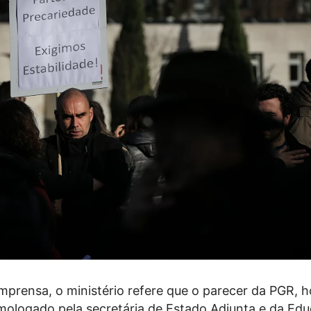
prensa, o ministério refere que o parecer da PGR, h
mologado pela secretária de Estado Adjunta e da Edu