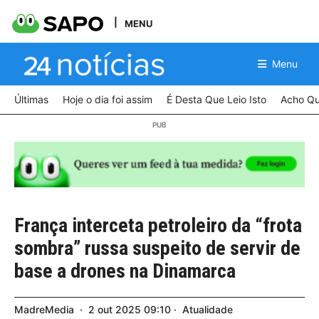
MENU
Menu
Últimas
Hoje o dia foi assim
É Desta Que Leio Isto
Acho Qu
França interceta petroleiro da “frota
sombra” russa suspeito de servir de
base a drones na Dinamarca
MadreMedia
2
out
2025
09:10
Atualidade