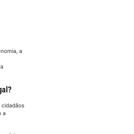
onomia, a
na
gal?
 cidadãos
o a