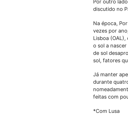
Por outro lado
discutido no 
Na época, Por
vezes por ano
Lisboa (OAL), 
o sol a nascer
de sol desapr
sol, fatores q
Já manter apen
durante quatr
nomeadamente 
feitas com pou
*Com Lusa