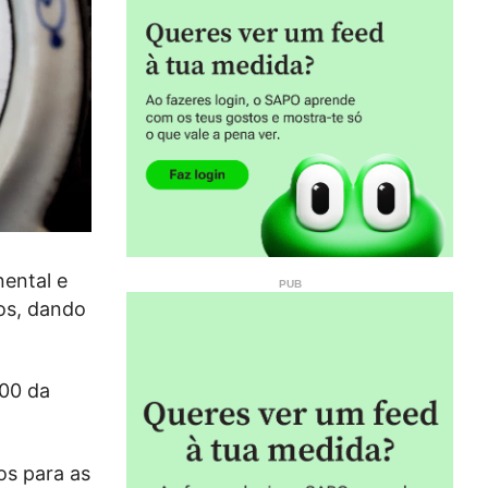
nental e
os, dando
h00 da
os para as