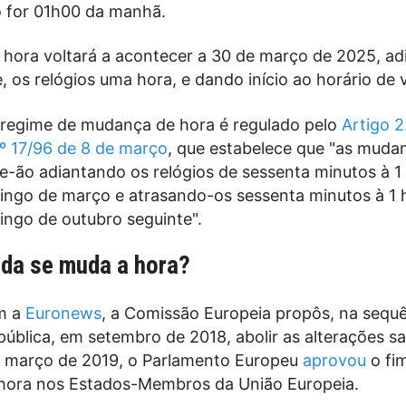
 for 01h00 da manhã.
hora voltará a acontecer a 30 de março de 2025, ad
 os relógios uma hora, e dando início ao horário de 
 regime de mudança de hora é regulado pelo
Artigo 2
.º 17/96 de 8 de março
, que estabelece que "as muda
se-ão adiantando os relógios de sessenta minutos à 
ingo de março e atrasando-os sessenta minutos à 1
ingo de outubro seguinte".
nda se muda a hora?
m a
Euronews
, a Comissão Europeia propôs, na sequ
ública, em setembro de 2018, abolir as alterações s
m março de 2019, o Parlamento Europeu
aprovou
o fi
hora nos Estados-Membros da União Europeia.