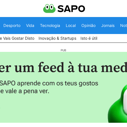
Desporto
Vida
Tecnologia
Local
Opinião
Jornais
Not
 Vais Gostar Disto
Inovação & Startups
Isto é útil