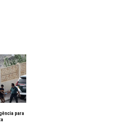
gência para
ta