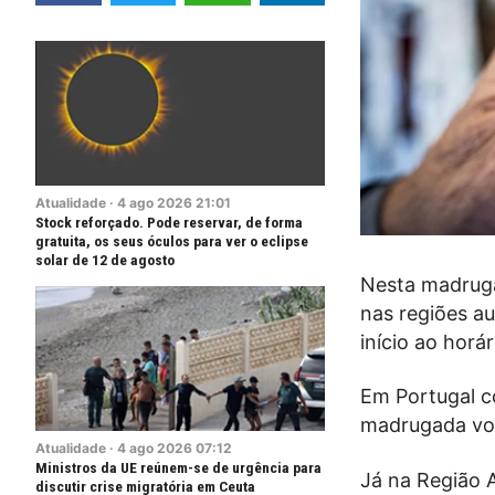
Atualidade
·
4
ago
2026
21:01
Stock reforçado. Pode reservar, de forma
gratuita, os seus óculos para ver o eclipse
solar de 12 de agosto
Nesta madruga
nas regiões a
início ao horá
Em Portugal c
madrugada vol
Atualidade
·
4
ago
2026
07:12
Ministros da UE reúnem-se de urgência para
Já na Região 
discutir crise migratória em Ceuta