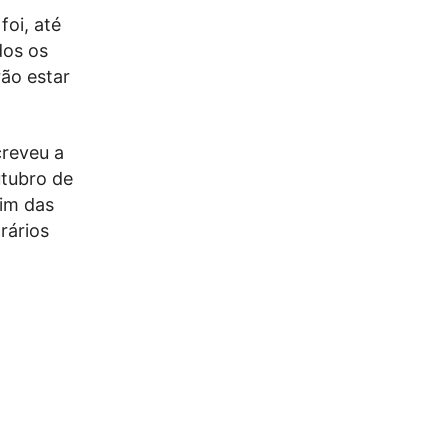
foi, até
dos os
ão estar
creveu a
utubro de
fim das
rários