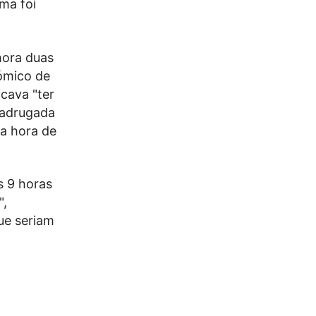
ma foi
hora duas
ómico de
icava "ter
 madrugada
a hora de
s 9 horas
",
ue seriam