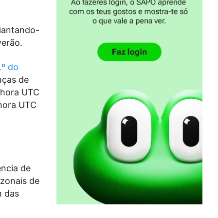
iantando-
verão.
.º do
nças de
1 hora UTC
 hora UTC
ência de
azonais de
m das