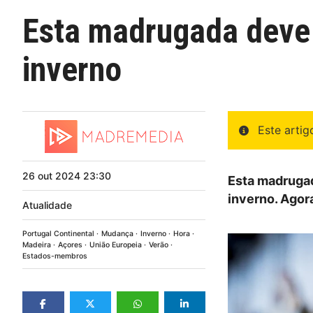
Esta madrugada deve 
inverno
Este arti
26
out
2024
23:30
Esta madrugad
inverno. Agor
Atualidade
Portugal Continental
Mudança
Inverno
Hora
Madeira
Açores
União Europeia
Verão
Estados-membros