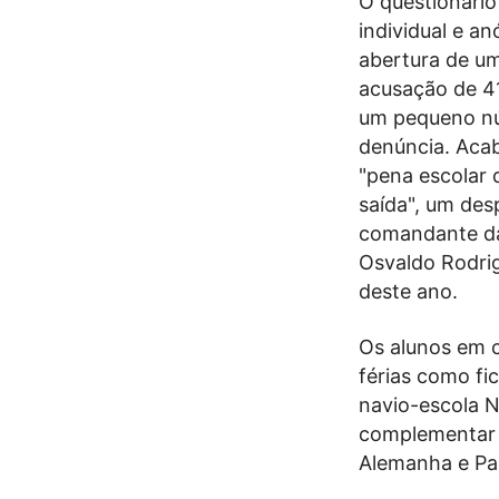
O questionário 
individual e a
abertura de um
acusação de 4
um pequeno nú
denúncia. Aca
"pena escolar 
saída", um des
comandante da
Osvaldo Rodrig
deste ano.
Os alunos em 
férias como fi
navio-escola 
complementar a
Alemanha e Paí