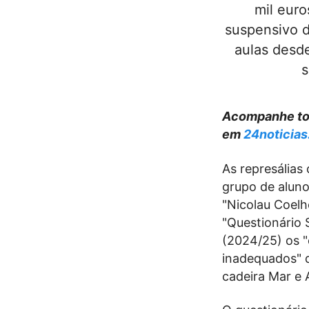
mil euro
suspensivo d
aulas desde
s
Acompanhe tod
em
24noticias
As represália
grupo de aluno
"Nicolau Coelh
"Questionário 
(2024/25) os
inadequados" d
cadeira Mar e 