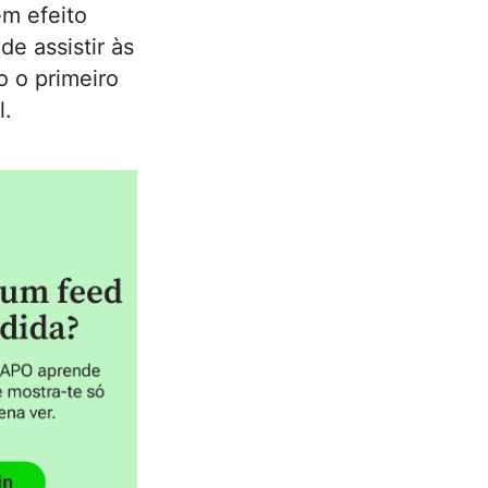
em efeito
e assistir às
o o primeiro
l.