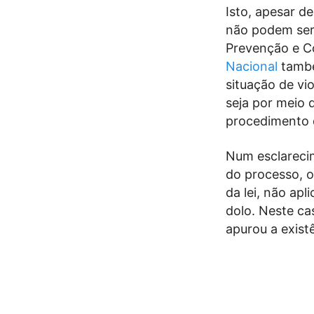
Isto, apesar d
não podem ser
Prevenção e C
Nacional
també
situação de vi
seja por meio 
procedimento d
Num esclarecim
do processo, o
da lei, não ap
dolo. Neste ca
apurou a exist