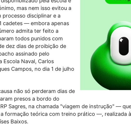
disponibilizado pela escola é
nónimo, mas nem isso evitou a
 processo disciplinar e a
1 cadetes — embora apenas
mero admita ter feito a
baram todos punidos com
de dez dias de proibição de
pacho assinado pelo
 Escola Naval, Carlos
ues Campos, no dia 1 de julho
causa não só perderam dias de
caram presos a bordo do
NRP Sagres, na chamada "viagem de instrução" — que
 formação teórica com treino prático —, realizada 
ses Baixos.