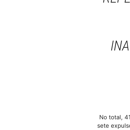
IN
No total, 4
sete expul