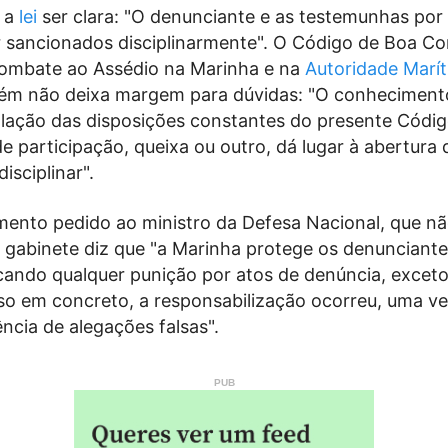
e a
lei
ser clara: "O denunciante e as testemunhas por 
 sancionados disciplinarmente". O Código de Boa Co
ombate ao Assédio na Marinha e na
Autoridade Marí
m não deixa margem para dúvidas: "O conhecimento
olação das disposições constantes do presente Códi
de participação, queixa ou outro, dá lugar à abertura 
isciplinar".
ento pedido ao ministro da Defesa Nacional, que nã
 gabinete diz que "a Marinha protege os denunciant
licando qualquer punição por atos de denúncia, excet
so em concreto, a responsabilização ocorreu, uma ve
ência de alegações falsas".