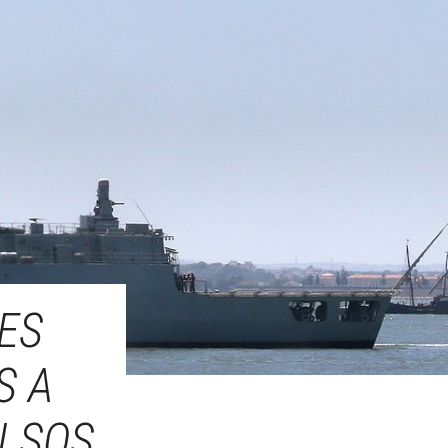
ES
S A
ULSOS