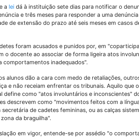
e a
lei
dá à instituição sete dias para notificar o denu
núncia e três meses para responder a uma denúncia 
ade de extensão do prazo até seis meses em casos d
adetes foram acusados e punidos por, em "coparticip
m o docente ao associar de forma ligeira atos involun
 a comportamentos inadequados".
s alunos dão a cara com medo de retaliações, outro
iça e não receiam enfrentar os tribunais. Aquilo que
l define como "atos involuntários e inconscientes" do
es descrevem como "movimentos feitos com a língua, 
 secretária de cadetes femininas, ou as calças sist
 zona da braguilha".
islação em vigor, entende-se por assédio "o compor