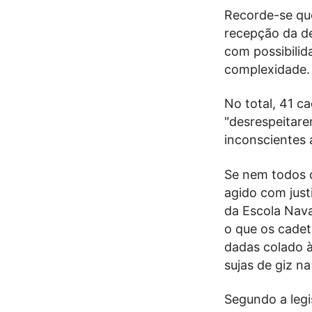
Recorde-se qu
recepção da de
com possibilid
complexidade.
No total, 41 c
"desrespeitare
inconscientes
Se nem todos o
agido com just
da Escola Nava
o que os cadet
dadas colado à
sujas de giz na
Segundo a leg