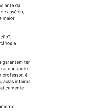
nciante da
de assédio,
e maior
ação",
tários e
s garantem ter
 o comandante
 professor, é
aulas inteiras
ematicamente
tamento