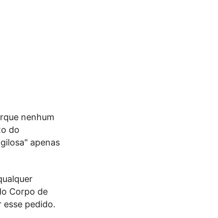
porque nenhum
to do
gilosa" apenas
qualquer
do Corpo de
 esse pedido.