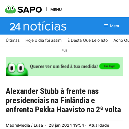
MENU
Menu
Últimas
Hoje o dia foi assim
É Desta Que Leio Isto
Acho Qu
Alexander Stubb à frente nas
presidenciais na Finlândia e
enfrenta Pekka Haavisto na 2ª volta
MadreMedia / Lusa
28
jan
2024
19:54
Atualidade