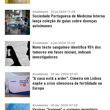
Atualidade
·
15
jul
2026
11:29
Sociedade Portuguesa de Medicina Interna
lança coleção de guias sobre doenças
autoimunes
Atualidade
·
3
jun
2026
15:08
Novo teste sanguíneo identifica 95% dos
tumores em fases iniciais, indicam
investigadores
Atualidade
·
28
abr
2026
07:07
"A casa está a arder". Cimeira em Lisboa
expõe a crise silenciosa da fertilidade na
Europa
Atualidade
·
10
abr
2026
07:29
Vacinas “treinam” o sistema imunitário,