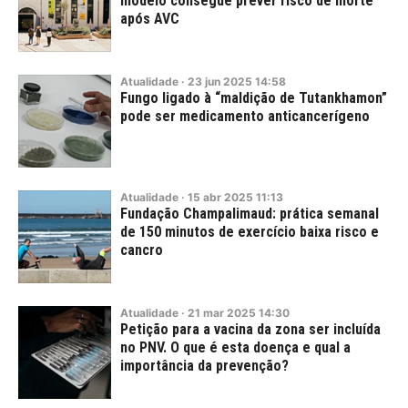
modelo consegue prever risco de morte
após AVC
Atualidade
·
23
jun
2025
14:58
Fungo ligado à “maldição de Tutankhamon”
pode ser medicamento anticancerígeno
Atualidade
·
15
abr
2025
11:13
Fundação Champalimaud: prática semanal
de 150 minutos de exercício baixa risco e
cancro
Atualidade
·
21
mar
2025
14:30
Petição para a vacina da zona ser incluída
no PNV. O que é esta doença e qual a
importância da prevenção?