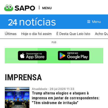
MENU
Menu
Últimas
Hoje o dia foi assim
É Desta Que Leio Isto
Acho Qu
IMPRENSA
Atualidade
·
26
jul
2026
11:33
Trump alterna elogios e ataques à
imprensa em jantar de correspondentes:
"Têm síndrome de irritação"