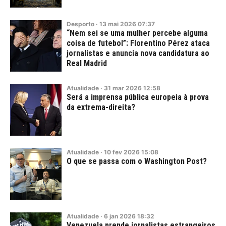
Desporto
·
13
mai
2026
07:37
“Nem sei se uma mulher percebe alguma
coisa de futebol”: Florentino Pérez ataca
jornalistas e anuncia nova candidatura ao
Real Madrid
Atualidade
·
31
mar
2026
12:58
Será a imprensa pública europeia à prova
da extrema-direita?
Atualidade
·
10
fev
2026
15:08
O que se passa com o Washington Post?
Atualidade
·
6
jan
2026
18:32
Venezuela prende jornalistas estrangeiros