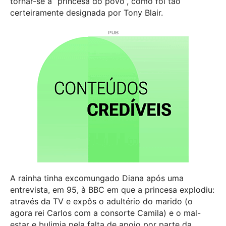
tornar-se a “princesa do povo”, como foi tão
certeiramente designada por Tony Blair.
A rainha tinha excomungado Diana após uma
entrevista, em 95, à BBC em que a princesa explodiu:
através da TV e expôs o adultério do marido (o
agora rei Carlos com a consorte Camila) e o mal-
estar e bulimia pela falta de apoio por parte da