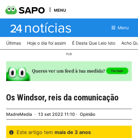
MENU
Menu
Últimas
Hoje o dia foi assim
É Desta Que Leio Isto
Acho Qu
Os Windsor, reis da comunicação
MadreMedia
13
set
2022
11:10
Opinião
Este artigo tem
mais de 3 anos